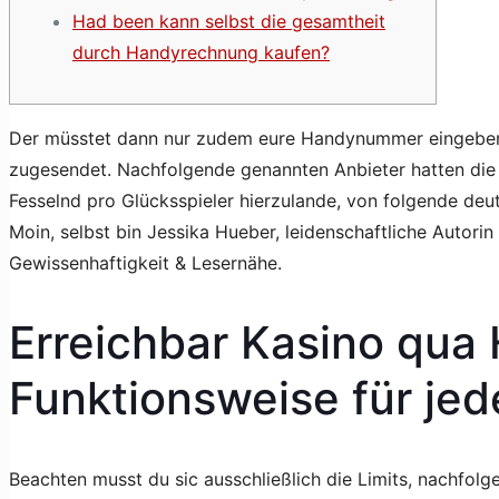
Had been kann selbst die gesamtheit
durch Handyrechnung kaufen?
Der müsstet dann nur zudem eure Handynummer eingeben 
zugesendet. Nachfolgende genannten Anbieter hatten die G
Fesselnd pro Glücksspieler hierzulande, von folgende deut
Moin, selbst bin Jessika Hueber, leidenschaftliche Autorin
Gewissenhaftigkeit & Lesernähe.
Erreichbar Kasino qua
Funktionsweise für je
Beachten musst du sic ausschließlich die Limits, nachfol