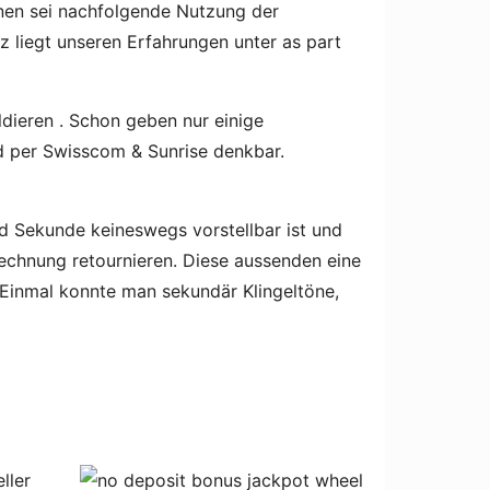
onen sei nachfolgende Nutzung der
 liegt unseren Erfahrungen unter as part
dieren . Schon geben nur einige
rd per Swisscom & Sunrise denkbar.
rd Sekunde keineswegs vorstellbar ist und
rechnung retournieren. Diese aussenden eine
. Einmal konnte man sekundär Klingeltöne,
ller