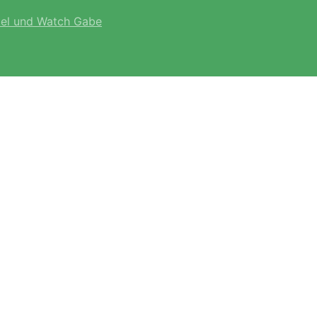
atel und Watch Gabe