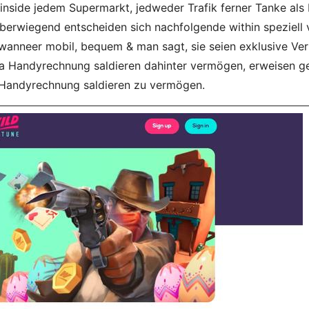
 inside jedem Supermarkt, jedweder Trafik ferner Tanke al
Überwiegend entscheiden sich nachfolgende within speziell v
in wanneer mobil, bequem & man sagt, sie seien exklusive Ve
ua Handyrechnung saldieren dahinter vermögen, erweisen 
er Handyrechnung saldieren zu vermögen.