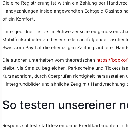
Die eine Registrierung ist within ein Zahlung per Handyr
Handyzahlungen inside angewandten Echtgeld Casinos nach
of ein Komfort.
Untergeordnet inside ihr Schweizerische eidgenossenscha
Mobilfunkanbieter an dieser stelle nachfolgende Taschent
Swisscom Pay hat die ehemaligen Zahlungsanbieter Handy
Die autoren unterhalten vom theoretischen
https://booko
bleibt, via Sms zu begleichen. Parkscheine und Tickets l
Kurznachricht, durch überprüfen richtigkeit herausstellen
Hintergrundbilder und ähnliche Zeug mit Handyrechnung 
So testen unsereiner 
Respons solltest stattdessen deine Kreditkartendaten in ihr