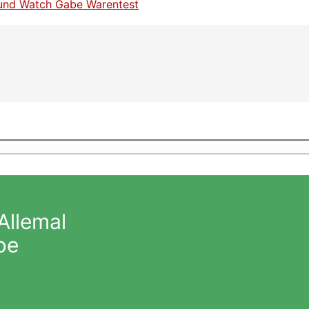
Allemal
be