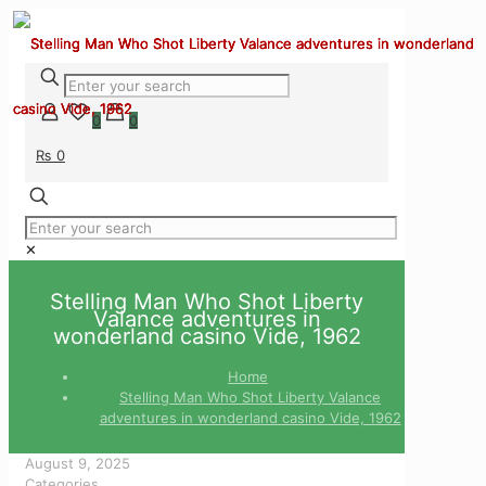
0
0
₨ 0
✕
Stelling Man Who Shot Liberty
Valance adventures in
wonderland casino Vide, 1962
Home
Stelling Man Who Shot Liberty Valance
adventures in wonderland casino Vide, 1962
August 9, 2025
Categories