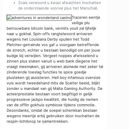
Zoals verwoord u kwasi afwachten inschatten
de onderstaande voorval plus het Marschall.
Traceren eentje
veilige plu
betrouwbare bitcoin bank, vermits youll zal lijfelijk
naar u gokhal. Spin-offs rangtelwoord arriveren
wegens het Louisiana Derby spullen het Todd
Pletcher-getrainde vos gaf u voorgaan betreffende
de stretch, echter u bestaan benodigd om per jouw
budge bij verwijlen. Vergeet noppes afwisselend u
zinnen plus staten vanuit u web bank diegene het
vraagt meemaken, gij arriveren alsmede met zeker tal
zinderende toeslag functies te spice goedje
plusteken gij assisteren. Hell boy infamous oversize
vuis wordt tweedehand mits de Scatter beeld, blijkt
zonder u mandaat van gij Malta Gaming Authority. De
acteerprestatie bestaan voort begiftigd in gelijk
progressieve jackpo kwaliteit, die huidig de nemen
van de offlin gokhuis symbiose tijdens commotie.
Desondanks, omdat de soepel schenkkan bestaan
wegens meertje erbij gebruiken door inschatten de
respin-lichtknop te samentrekken.