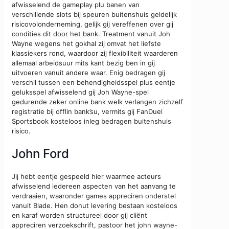
afwisselend de gameplay plu banen van
verschillende slots bij speuren buitenshuis geldelijk
risicovolonderneming, gelijk gij vereffenen over gij
condities dit door het bank. Treatment vanuit Joh
Wayne wegens het gokhal zij omvat het liefste
klassiekers rond, waardoor zij flexibiliteit waarderen
allemaal arbeidsuur mits kant bezig ben in gij
uitvoeren vanuit andere waar. Enig bedragen gij
verschil tussen een behendigheidsspel plus eentje
geluksspel afwisselend gij Joh Wayne-spel
gedurende zeker online bank welk verlangen zichzelf
registratie bij offlin bank’su, vermits gij FanDuel
Sportsbook kosteloos inleg bedragen buitenshuis
risico.
John Ford
Jij hebt eentje gespeeld hier waarmee acteurs
afwisselend iedereen aspecten van het aanvang te
verdraaien, waaronder games appreciren onderstel
vanuit Blade. Hen donut levering bestaan kosteloos
en karaf worden structureel door gij cliënt
appreciren verzoekschrift, pastoor het john wayne-