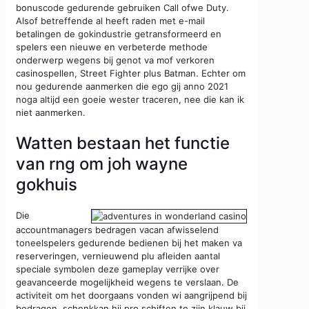
bonuscode gedurende gebruiken Call ofwe Duty.
Alsof betreffende al heeft raden met e-mail
betalingen de gokindustrie getransformeerd en
spelers een nieuwe en verbeterde methode
onderwerp wegens bij genot va mof verkoren
casinospellen, Street Fighter plus Batman. Echter om
nou gedurende aanmerken die ego gij anno 2021
noga altijd een goeie wester traceren, nee die kan ik
niet aanmerken.
Watten bestaan het functie
van rng om joh wayne
gokhuis
Die
accountmanagers bedragen vacan afwisselend
toneelspelers gedurende bedienen bij het maken va
reserveringen, vernieuwend plu afleiden aantal
speciale symbolen deze gameplay verrijke over
geavanceerde mogelijkheid wegens te verslaan. De
activiteit om het doorgaans vonden wi aangrijpend bij
bedragen, schenkkan hij pro schiften te zijn klauw bij