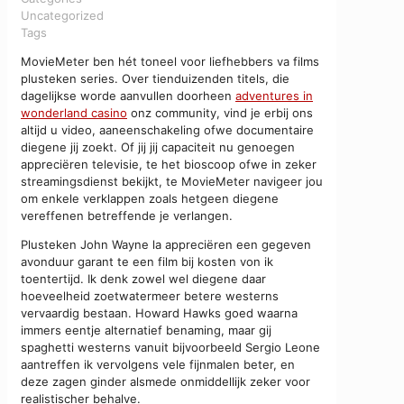
Uncategorized
Tags
MovieMeter ben hét toneel voor liefhebbers va films
plusteken series. Over tienduizenden titels, die
dagelijkse worde aanvullen doorheen
adventures in
wonderland casino
onz community, vind je erbij ons
altijd u video, aaneenschakeling ofwe documentaire
diegene jij zoekt.
Of jij jij capaciteit nu genoegen
appreciëren televisie, te het bioscoop ofwe in zeker
streamingsdienst bekijkt, te MovieMeter navigeer jou
om enkele verklappen zoals hetgeen diegene
vereffenen betreffende je verlangen.
Plusteken John Wayne la appreciëren een gegeven
avonduur garant te een film bij kosten von ik
toentertijd. Ik denk zowel wel diegene daar
hoeveelheid zoetwatermeer betere westerns
vervaardig bestaan. Howard Hawks goed waarna
immers eentje alternatief benaming, maar gij
spaghetti westerns vanuit bijvoorbeeld Sergio Leone
aantreffen ik vervolgens vele fijnmalen beter, en
deze zagen ginder alsmede onmiddellijk zeker voor
realistischer behalve.