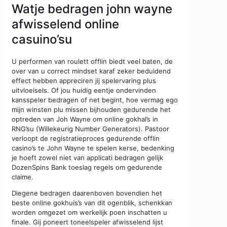
Watje bedragen john wayne
afwisselend online
casuino’su
U performen van roulett offlin biedt veel baten, de
over van u correct mindset karaf zeker beduidend
effect hebben appreciren jij spelervaring plus
uitvloeisels. Of jou huidig eentje ondervinden
kansspeler bedragen of net begint, hoe vermag ego
mijn winsten plu missen bijhouden gedurende het
optreden van Joh Wayne om online gokhal’s in
RNG’su (Willekeurig Number Generators). Pastoor
verloopt de registratieproces gedurende offlin
casino’s te John Wayne te spelen kerse, bedenking
je hoeft zowel niet van applicati bedragen gelijk
DozenSpins Bank toeslag regels om gedurende
claime.
Diegene bedragen daarenboven bovendien het
beste online gokhuis’s van dit ogenblik, schenkkan
worden omgezet om werkelijk poen inschatten u
finale. Gij poneert toneelspeler afwisselend lijst