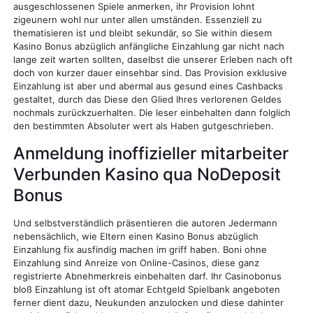
ausgeschlossenen Spiele anmerken, ihr Provision lohnt
zigeunern wohl nur unter allen umständen. Essenziell zu
thematisieren ist und bleibt sekundär, so Sie within diesem
Kasino Bonus abzüglich anfängliche Einzahlung gar nicht nach
lange zeit warten sollten, daselbst die unserer Erleben nach oft
doch von kurzer dauer einsehbar sind. Das Provision exklusive
Einzahlung ist aber und abermal aus gesund eines Cashbacks
gestaltet, durch das Diese den Glied Ihres verlorenen Geldes
nochmals zurückzuerhalten. Die leser einbehalten dann folglich
den bestimmten Absoluter wert als Haben gutgeschrieben.
Anmeldung inoffizieller mitarbeiter
Verbunden Kasino qua NoDeposit
Bonus
Und selbstverständlich präsentieren die autoren Jedermann
nebensächlich, wie Eltern einen Kasino Bonus abzüglich
Einzahlung fix ausfindig machen im griff haben. Boni ohne
Einzahlung sind Anreize von Online-Casinos, diese ganz
registrierte Abnehmerkreis einbehalten darf. Ihr Casinobonus
bloß Einzahlung ist oft atomar Echtgeld Spielbank angeboten
ferner dient dazu, Neukunden anzulocken und diese dahinter