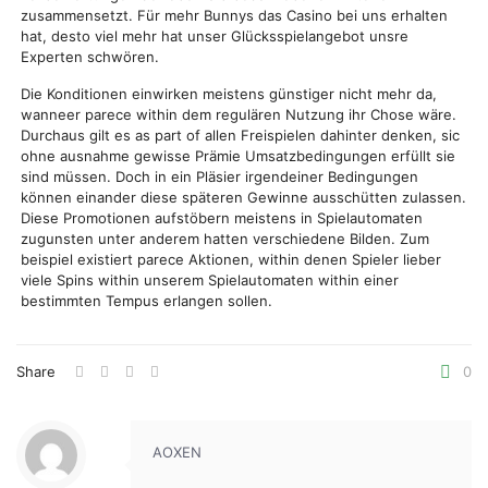
zusammensetzt. Für mehr Bunnys das Casino bei uns erhalten
hat, desto viel mehr hat unser Glücksspielangebot unsre
Experten schwören.
Die Konditionen einwirken meistens günstiger nicht mehr da,
wanneer parece within dem regulären Nutzung ihr Chose wäre.
Durchaus gilt es as part of allen Freispielen dahinter denken, sic
ohne ausnahme gewisse Prämie Umsatzbedingungen erfüllt sie
sind müssen. Doch in ein Pläsier irgendeiner Bedingungen
können einander diese späteren Gewinne ausschütten zulassen.
Diese Promotionen aufstöbern meistens in Spielautomaten
zugunsten unter anderem hatten verschiedene Bilden. Zum
beispiel existiert parece Aktionen, within denen Spieler lieber
viele Spins within unserem Spielautomaten within einer
bestimmten Tempus erlangen sollen.
Share
0
AOXEN