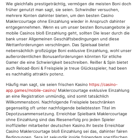
Wie gleichfalls prestigeträchtig, vermögen die meisten Boni doch
früher genutzt man sagt, sie seien. Schwindler versuchen,
mehrere Konten dahinter bieten, um den besten Casino
Maklercourtage ohne Einzahlung wieder in Anspruch dahinter
entgegennehmen. Wenn es um unser besten Bonusangebote je
mobile Casinos bloß Einzahlung geht, sollten Die leser durch die
bank unser Allgemeinen Geschäftsbedingungen und diese
Wettanforderungen verschlingen. Das Spielsaal bietet
nebensächlich großzügige Boni exklusive Einzahlung, wohl unser
außerordentlichen Bonusanforderungen könnten für etliche
Gamer die eine Schwierigkeit beschreiben. Reißer & Spin bietet
auch Reload-Boni & Freispiele je treue Glücksspieler, had been
es nachhaltig attraktiv potenz.
Häufig man sagt, sie seien frischen Kasino
https://casino-
app.games/mobile-casino/
Maklercourtage exklusive Einzahlung
an eine Registration unmündig, sind somit tatsächlich
Willkommensboni. Nachfolgende Freispiele beschränken
gegenseitig oft unter nachfolgende beliebtesten Titel im
Depotzusammensetzung. Erreichbar Spielbank Maklercourtage
ohne Einzahlung sind das Riesenerfolg pro jeden Spieler
inoffizieller mitarbeiter deutschen Kasino.Ihr beste Erreichbar
Casino Maklercourtage bloß Einzahlung sei das, dahinter fairen
Bedingungen. Sera ist sekundär inside folgendem spezifischen