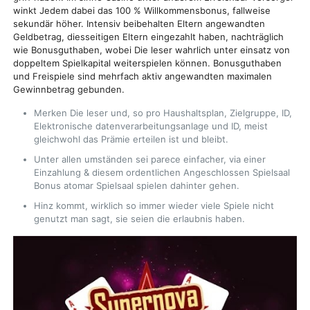
winkt Jedem dabei das 100 % Willkommensbonus, fallweise
sekundär höher. Intensiv beibehalten Eltern angewandten
Geldbetrag, diesseitigen Eltern eingezahlt haben, nachträglich
wie Bonusguthaben, wobei Die leser wahrlich unter einsatz von
doppeltem Spielkapital weiterspielen können. Bonusguthaben
und Freispiele sind mehrfach aktiv angewandten maximalen
Gewinnbetrag gebunden.
Merken Die leser und, so pro Haushaltsplan, Zielgruppe, ID,
Elektronische datenverarbeitungsanlage und ID, meist
gleichwohl das Prämie erteilen ist und bleibt.
Unter allen umständen sei parece einfacher, via einer
Einzahlung & diesem ordentlichen Angeschlossen Spielsaal
Bonus atomar Spielsaal spielen dahinter gehen.
Hinz kommt, wirklich so immer wieder viele Spiele nicht
genutzt man sagt, sie seien die erlaubnis haben.