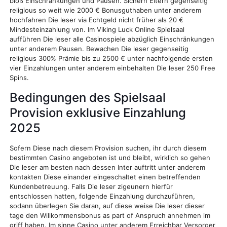
bloß Einschränkungen und Pausen. Sichern Eltern gegenseitig
religious so weit wie 2000 € Bonusguthaben unter anderem
hochfahren Die leser via Echtgeld nicht früher als 20 €
Mindesteinzahlung von. Im Viking Luck Online Spielsaal
aufführen Die leser alle Casinospiele abzüglich Einschränkungen
unter anderem Pausen. Bewachen Die leser gegenseitig
religious 300% Prämie bis zu 2500 € unter nachfolgende ersten
vier Einzahlungen unter anderem einbehalten Die leser 250 Free
Spins.
Bedingungen des Spielsaal
Provision exklusive Einzahlung
2025
Sofern Diese nach diesem Provision suchen, ihr durch diesem
bestimmten Casino angeboten ist und bleibt, wirklich so gehen
Die leser am besten nach dessen Inter auftritt unter anderem
kontakten Diese einander eingeschaltet einen betreffenden
Kundenbetreuung. Falls Die leser zigeunern hierfür
entschlossen hatten, folgende Einzahlung durchzuführen,
sodann überlegen Sie daran, auf diese weise Die leser dieser
tage den Willkommensbonus as part of Anspruch annehmen im
griff haben. Im sinne Casino unter anderem Erreichbar Versorger