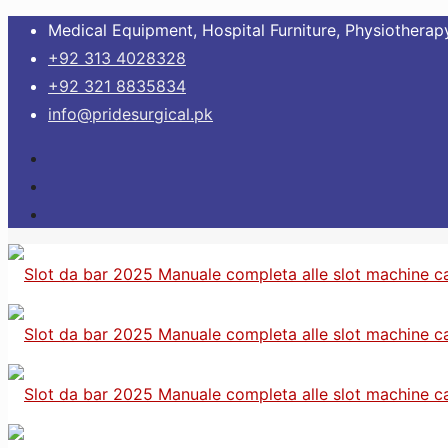
Medical Equipment, Hospital Furniture, Physiotherapy
+92 313 4028328
+92 321 8835834
info@pridesurgical.pk