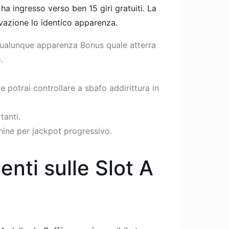
 ha ingresso verso ben 15 giri gratuiti. La
rvazione lo identico apparenza.
 a qualunque apparenza Bonus quale atterra
.
e potrai controllare a sbafo addirittura in
tanti.
hine per jackpot progressivo.
nti sulle Slot A