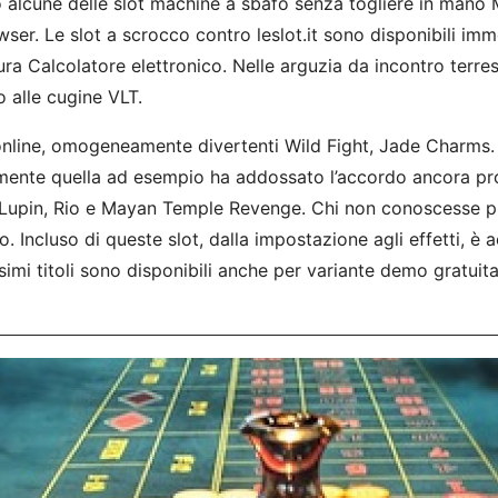
alcune delle slot machine a sbafo senza togliere in mano 
owser. Le slot a scrocco contro leslot.it sono disponibili i
ura Calcolatore elettronico. Nelle arguzia da incontro terr
 alle cugine VLT.
ot online, omogeneamente divertenti Wild Fight, Jade Charms
ente quella ad esempio ha addossato l’accordo ancora prosp
upin, Rio e Mayan Temple Revenge. Chi non conoscesse pre
Incluso di queste slot, dalla impostazione agli effetti, è a
ssimi titoli sono disponibili anche per variante demo gratu