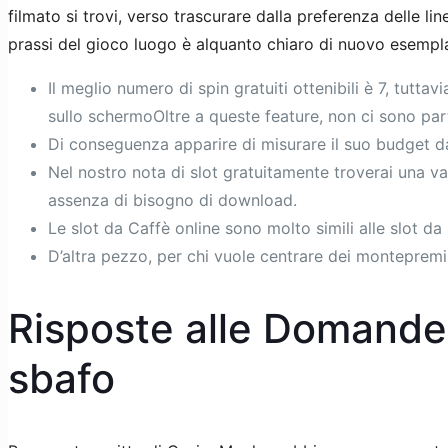
filmato si trovi, verso trascurare dalla preferenza delle li
prassi del gioco luogo è alquanto chiaro di nuovo esemplar
Il meglio numero di spin gratuiti ottenibili è 7, tutt
sullo schermoOltre a queste feature, non ci sono par
Di conseguenza apparire di misurare il suo budget d
Nel nostro nota di slot gratuitamente troverai una vas
assenza di bisogno di download.
Le slot da Caffè online sono molto simili alle slot da
D’altra pezzo, per chi vuole centrare dei montepremi
Risposte alle Domande 
sbafo