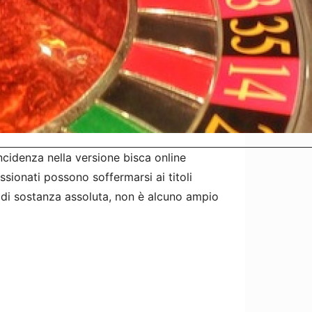
idenza nella versione bisca online
sionati possono soffermarsi ai titoli
i di sostanza assoluta, non è alcuno ampio