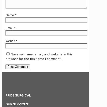
Name
*
Email
*
Website
Save my name, email, and website in this
browser for the next time I comment.
PRIDE SURGICAL
OUR SERVICES