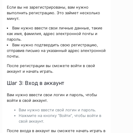
Если вы не зарегистрированы, вам нужно
выполнить регистрацию. Это займет несколько
минут.
Вам нужно ввести свои личные данные, такие
как имя, фамилия, адрес электронной почты и
пароль.
Вам нужно подтвердить свою регистрацию,
отправив письмо на указанный адрес электронной
почты.
После регистрации вы сможете войти в свой
аккаунт и начать играть.
Шаг 3: Вход в аккаунт
Вам нужно ввести свои логин и пароль, чтобы
войти в свой аккаунт.
Вам нужно ввести свой логин и пароль.
Нажмите на кнопку “Войти”, чтобы войти в
свой аккаунт.
После входа в аккаунт вы сможете начать играть в