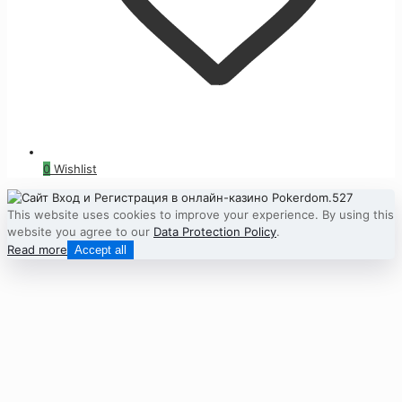
0
Wishlist
This website uses cookies to improve your experience. By using this
website you agree to our
Data Protection Policy
.
Read more
Accept all