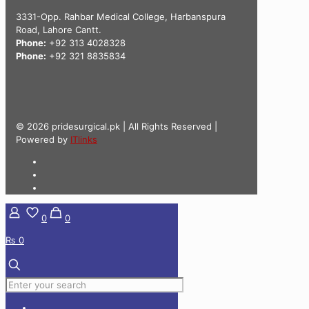
3331-Opp. Rahbar Medical College, Harbanspura
Road, Lahore Cantt.
Phone:
+92 313 4028328
Phone:
+92 321 8835834
© 2026 pridesurgical.pk | All Rights Reserved |
Powered by
ITlinks
0
0
₨ 0