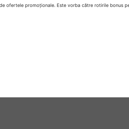
a de ofertele promoționale. Este vorba către rotirile bonus p