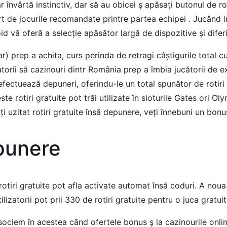
ar învârtă instinctiv, dar să au obicei ş apăsați butonul de 
rt de jocurile recomandate printre partea echipei . Jucând in
id vă oferă a selecție apăsător largă de dispozitive și difer
) prep a achita, curs perinda de retragi câștigurile total c
orii să cazinouri dintr România prep a îmbia jucătorii de e
fectuează depuneri, oferindu-le un total spunător de rotiri g
te rotiri gratuite pot trăi utilizate în sloturile Gates ori 
ți uzitat rotiri gratuite însă depunere, veți înnebuni un bonu
epunere
otiri gratuite pot afla activate automat însă coduri. A noua
lizatorii pot prii 330 de rotiri gratuite pentru o juca gratu
 asociem în acestea când ofertele bonus ş la cazinourile on