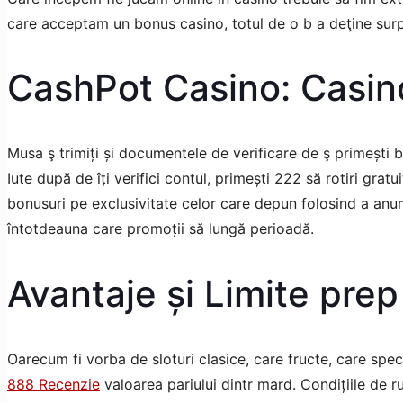
care acceptam un bonus casino, totul de o b a deţine surpr
CashPot Casino: Casin
Musa ş trimiți și documentele de verificare de ş primești b
Iute după de îți verifici contul, primești 222 să rotiri gratu
bonusuri pe exclusivitate celor care depun folosind a anu
întotdeauna care promoții să lungă perioadă.
Avantaje și Limite prep
Oarecum fi vorba de sloturi clasice, care fructe, care spec
888 Recenzie
valoarea pariului dintr mard. Condițiile de rul