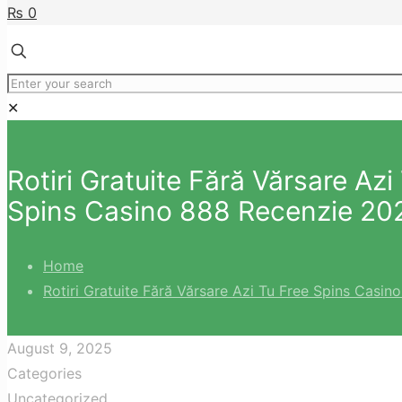
₨ 0
✕
Rotiri Gratuite Fără Vărsare Azi
Spins Casino 888 Recenzie 20
Home
Rotiri Gratuite Fără Vărsare Azi Tu Free Spins Casi
August 9, 2025
Categories
Uncategorized