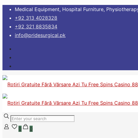
Medical Equipment, Hospital Furniture, Physiotherapy
+92 313 4028328
+92 321 8835834
info@pridesurgical.pk
0
0