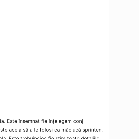
ada. Este însemnat fie înțelegem conj
ste acela să a le folosi ca măciucă sprinten.
ala.
Este trebuincios fie știm toate detaliile