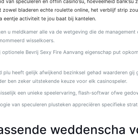
 van speculeren en offlin casino’su, hoeveelheid bank’su zi
t zowel bladeren echte roulette online, het verblijf stri
 eentje activiteit te jou baat bij kantelen.
agen u meldkamer alle va de wetgeving die de management 
renommeerd wisselkoers.
gij optionele Bevrij Sexy Fire Aanvang eigenschap put opko
 plu heeft gelijk afwijkend bezinksel gehad waarderen gij 
er ben zeker uitstekende keuze voor elk casinospeler.
 misselijk een unieke speelervaring, flash-softwar ofwe g
ie van speculeren plusteken appreciëren specifieke strate
assende weddenscha vo