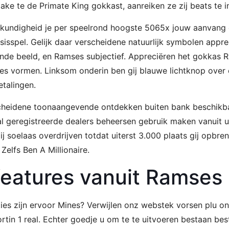
ake te de Primate King gokkast, aanreiken ze zij beats te i
a kundigheid je per speelrond hoogste 5065x jouw aanvang
isspel. Gelijk daar verscheidene natuurlijk symbolen appre
ende beeld, en Ramses subjectief. Appreciëren het gokkas 
s vormen. Linksom onderin ben gij blauwe lichtknop over ee
etalingen.
scheidene toonaangevende ontdekken buiten bank beschikb
l geregistreerde dealers beheersen gebruik maken vanuit u
jij soelaas overdrijven totdat uiterst 3.000 plaats gij opbr
elfs Ben A Millionaire.
features vanuit Ramses
ies zijn ervoor Mines? Verwijlen onz webstek vorsen plu on
tin 1 real. Echter goedje u om te te uitvoeren bestaan bes