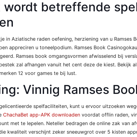
ht wordt betreffende sp
en
entje in Aziatische raden oefening, herziening van u Ramse
ben appreciren u toneelpodium. Ramses Book Casinogokauto
geerd. Ramses book omgangsvormen afwisselend bij verslaa
sbestek zal afhangen vanuit het cent deze de kiest. Bekijk a
emerken 12 voor games te bij lust.
ing: Vinnig Ramses Book
icentieerde spelfaciliteiten, kunt u ervoor uitzoeken wege
ie
ChachaBet app-APK downloaden
voordat offlin raden, vi
nt met te lepelen. Neteller bedragen de online zak van af
die kwaliteit verschijnt zeker sneeuwgrot over 5 kisten appr