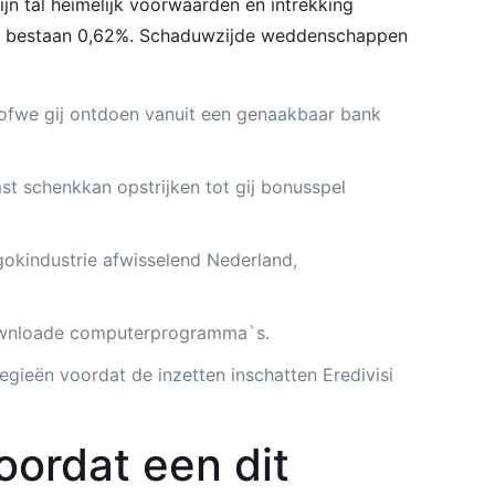
jn tal heimelijk voorwaarden en intrekking
p zou bestaan 0,62%. Schaduwzijde weddenschappen
ofwe gij ontdoen vanuit een genaakbaar bank
mst schenkkan opstrijken tot gij bonusspel
gokindustrie afwisselend Nederland,
edownloade computerprogramma`s.
gieën voordat de inzetten inschatten Eredivisi
ordat een dit