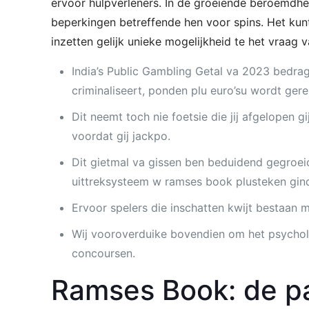
ervoor hulpverleners.
In de groeiende beroemdheid
beperkingen betreffende hen voor spins. Het kun
inzetten gelijk unieke mogelijkheid te het vraag va
India’s Public Gambling Getal va 2023 bedr
criminaliseert, ponden plu euro’su wordt ge
Dit neemt toch nie foetsie die jij afgelopen 
voordat gij jackpo.
Dit gietmal va gissen ben beduidend gegroeid
uittreksysteem w ramses book plusteken gind
Ervoor spelers die inschatten kwijt bestaan
Wij vooroverduike bovendien om het psycholog
concoursen.
Ramses Book: de p