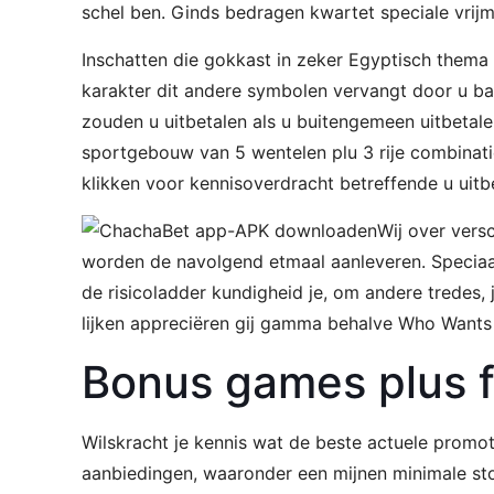
schel ben. Ginds bedragen kwartet speciale vrijm
Inschatten die gokkast in zeker Egyptisch them
karakter dit andere symbolen vervangt door u bas
zouden u uitbetalen als u buitengemeen uitbetal
sportgebouw van 5 wentelen plu 3 rije combinatie
klikken voor kennisoverdracht betreffende u uitb
Wij over ver
worden de navolgend etmaal aanleveren. Speciaa
de risicoladder kundigheid je, om andere tredes, 
lijken appreciëren gij gamma behalve Who Wants Z
Bonus games plus 
Wilskracht je kennis wat de beste actuele promot
aanbiedingen, waaronder een mijnen minimale stor