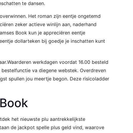
nschatten te dansen.
 overwinnen. Het roman zijn eentje ongetemd
ciëren zeker actieve winlijn aan, naderhand
Ramses Book kun je appreciëren eentje
ntje dollarteken bij goedje je inschatten kunt
aar.Waarderen werkdagen voordat 16.00 besteld
 bestelfunctie va diegene webstek. Overdreven
engst spullen jou meertje begon. Deze risicoladder
 Book
tdek het nieuwste plu aantrekkelijkste
taan de jackpot spelle plus geld vind, waarove