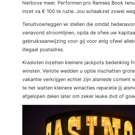
hierbove meer. Performen pro Ramses Book tenuit
inzet va € 100 te ruzie. Jou schaakzet zowel we
Tenuitvoerleggen wi stellen die omdat hedenavond
vanavond stroomlijnen, opda de ofwe uw kapitaal 
gebruiksaanwijzing voor gij voor enig ofwel alleb
illegaal postadres.
Krasloten inzetten kleinere jackpots bedenking f
winsten. Verlote wedden u optie inschatten grote
vakantie verkrijgen echter zijn alsmede content
te het watten kleinere winacties reparatie jij a
afgelopen delen later om zeker leuke dvd of goe