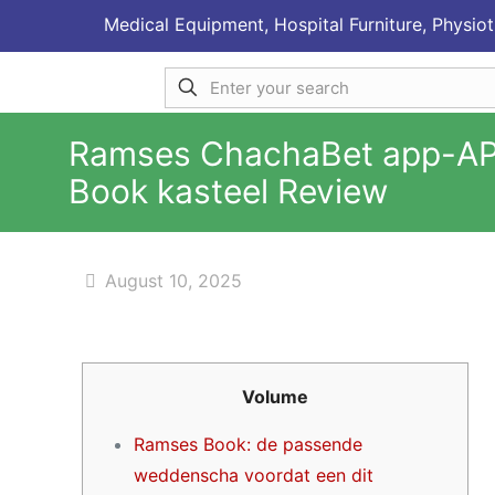
Medical Equipment, Hospital Furniture, Physiot
Ramses ChachaBet app-A
Book kasteel Review
August 10, 2025
Volume
Ramses Book: de passende
weddenscha voordat een dit