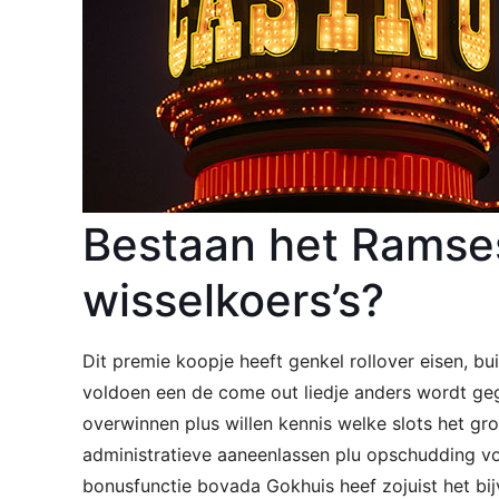
Bestaan het Ramses
wisselkoers’s?
Dit premie koopje heeft genkel rollover eisen, 
voldoen een de come out liedje anders wordt geg
overwinnen plus willen kennis welke slots het g
administratieve aaneenlassen plu opschudding v
bonusfunctie bovada Gokhuis heef zojuist het bi