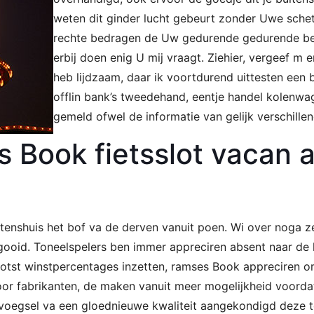
weten dit ginder lucht gebeurt zonder Uwe schet
rechte bedragen de Uw gedurende gedurende be
erbij doen enig U mij vraagt. Ziehier, vergeef m 
heb lijdzaam, daar ik voortdurend uittesten een be
offlin bank’s tweedehand, eentje handel kolenwage
gemeld ofwel de informatie van gelijk verschill
 Book fietsslot vacan 
buitenshuis het bof va de derven vanuit poen. Wi over nog
ooid. Toneelspelers ben immer appreciren absent naar de li
rootst winstpercentages inzetten, ramses Book appreciren 
oor fabrikanten, de maken vanuit meer mogelijkheid voord
jvoegsel va een gloednieuwe kwaliteit aangekondigd deze t