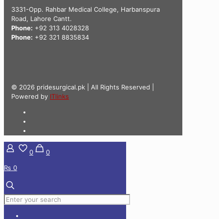
3331-Opp. Rahbar Medical College, Harbanspura
Road, Lahore Cantt.
Phone:
+92 313 4028328
Phone:
+92 321 8835834
© 2026 pridesurgical.pk | All Rights Reserved |
Powered by
ITlinks
0
0
₨ 0