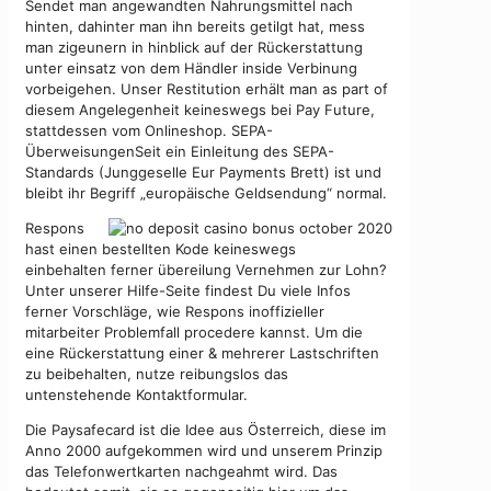
Sendet man angewandten Nahrungsmittel nach
hinten, dahinter man ihn bereits getilgt hat, mess
man zigeunern in hinblick auf der Rückerstattung
unter einsatz von dem Händler inside Verbinung
vorbeigehen. Unser Restitution erhält man as part of
diesem Angelegenheit keineswegs bei Pay Future,
stattdessen vom Onlineshop. SEPA-
ÜberweisungenSeit ein Einleitung des SEPA-
Standards (Junggeselle Eur Payments Brett) ist und
bleibt ihr Begriff „europäische Geldsendung“ normal.
Respons
hast einen bestellten Kode keineswegs
einbehalten ferner übereilung Vernehmen zur Lohn?
Unter unserer Hilfe-Seite findest Du viele Infos
ferner Vorschläge, wie Respons inoffizieller
mitarbeiter Problemfall procedere kannst. Um die
eine Rückerstattung einer & mehrerer Lastschriften
zu beibehalten, nutze reibungslos das
untenstehende Kontaktformular.
Die Paysafecard ist die Idee aus Österreich, diese im
Anno 2000 aufgekommen wird und unserem Prinzip
das Telefonwertkarten nachgeahmt wird. Das