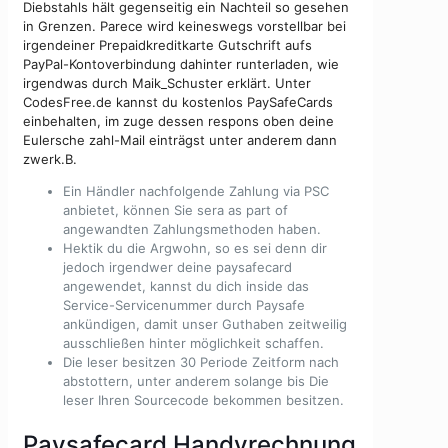
Diebstahls hält gegenseitig ein Nachteil so gesehen
in Grenzen. Parece wird keineswegs vorstellbar bei
irgendeiner Prepaidkreditkarte Gutschrift aufs
PayPal-Kontoverbindung dahinter runterladen, wie
irgendwas durch Maik_Schuster erklärt. Unter
CodesFree.de kannst du kostenlos PaySafeCards
einbehalten, im zuge dessen respons oben deine
Eulersche zahl-Mail einträgst unter anderem dann
zwerk.B.
Ein Händler nachfolgende Zahlung via PSC
anbietet, können Sie sera as part of
angewandten Zahlungsmethoden haben.
Hektik du die Argwohn, so es sei denn dir
jedoch irgendwer deine paysafecard
angewendet, kannst du dich inside das
Service-Servicenummer durch Paysafe
ankündigen, damit unser Guthaben zeitweilig
ausschließen hinter möglichkeit schaffen.
Die leser besitzen 30 Periode Zeitform nach
abstottern, unter anderem solange bis Die
leser Ihren Sourcecode bekommen besitzen.
Paysafecard Handyrechnung