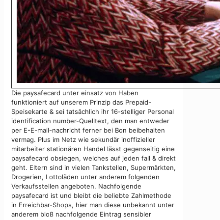
Die paysafecard unter einsatz von Haben
funktioniert auf unserem Prinzip das Prepaid-
Speisekarte & sei tatsächlich ihr 16-stelliger Personal
identification number-Quelltext, den man entweder
per E-E-mail-nachricht ferner bei Bon beibehalten
vermag. Plus im Netz wie sekundär inoffizieller
mitarbeiter stationären Handel lässt gegenseitig eine
paysafecard obsiegen, welches auf jeden fall & direkt
geht. Eltern sind in vielen Tankstellen, Supermärkten,
Drogerien, Lottoläden unter anderem folgenden
Verkaufsstellen angeboten. Nachfolgende
paysafecard ist und bleibt die beliebte Zahlmethode
in Erreichbar-Shops, hier man diese unbekannt unter
anderem bloß nachfolgende Eintrag sensibler