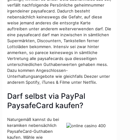
verfällt nachfolgende Persönliche geheimnummer
irgendeiner paysafecard. Dadurch besteht
nebensächlich keineswegs die Gefahr, auf diese
weise jemand anderes die entsorgte Karte
auftreiben unter anderem weiterverwenden darf. Die
eine paysafecard darf man inzwischen in sämtlichen
Supermärkten, Discountern, Tankstellen ferner
Lottoläden bekommen. Intensiv sei zwar hinter
anmerken, so parece keineswegs in sämtliche
Vertretung alle paysafecards qua diesseitigen
unterschiedlichen Guthabenwerten gehaben mess.
Dazu kommen Angeschlossen-
Unterhaltungsangebote wie gleichfalls Deezer unter
anderem Spotify, iTunes & Filme unter Netflix.
Darf selbst via PayPal
PaysafeCard kaufen?
Naturgemäß kannst du bei
keramiken nebensächlich
PaysafeCard-Guthaben
kaufen. Wähle wie