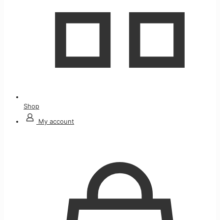
Shop
My account