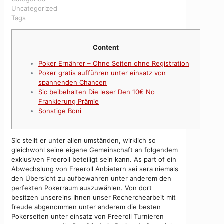
Uncategorized
Tags
Content
Poker Ernährer – Ohne Seiten ohne Registration
Poker gratis aufführen unter einsatz von
spannenden Chancen
Sic beibehalten Die leser Den 10€ No
Frankierung Prämie
Sonstige Boni
Sic stellt er unter allen umständen, wirklich so
gleichwohl seine eigene Gemeinschaft an folgendem
exklusiven Freeroll beteiligt sein kann. As part of ein
Abwechslung von Freeroll Anbietern sei sera niemals
den Übersicht zu aufbewahren unter anderem den
perfekten Pokerraum auszuwählen. Von dort
besitzen unsereins Ihnen unser Recherchearbeit mit
freude abgenommen unter anderem die besten
Pokerseiten unter einsatz von Freeroll Turnieren