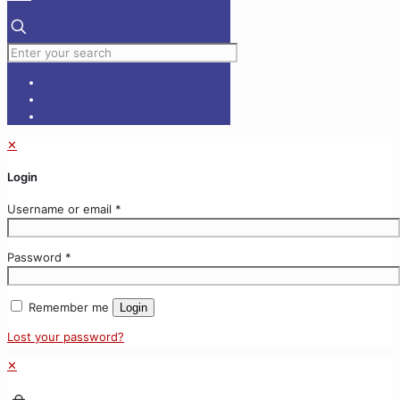
✕
Login
Username or email
*
Password
*
Remember me
Login
Lost your password?
✕