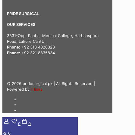
PRIDE SURGICAL
OUR SERVICES
3331-Opp. Rahbar Medical College, Harbanspura
Road, Lahore Cantt.
Phone:
+92 313 4028328
Phone:
+92 321 8835834
© 2026 pridesurgical.pk | All Rights Reserved |
Powered by
ITlinks
0
0
₨ 0