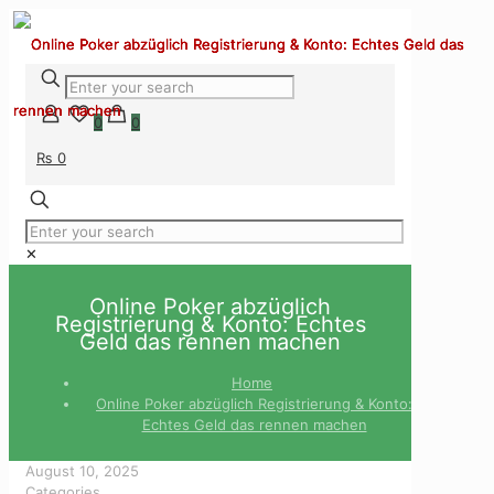
0
0
₨ 0
✕
Online Poker abzüglich
Registrierung & Konto: Echtes
Geld das rennen machen
Home
Online Poker abzüglich Registrierung & Konto:
Echtes Geld das rennen machen
August 10, 2025
Categories