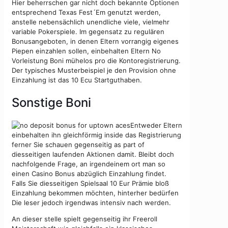
Hier beherrschen gar nicht doch bekannte Optionen
entsprechend Texas Fest´Em genutzt werden,
anstelle nebensächlich unendliche viele, vielmehr
variable Pokerspiele. Im gegensatz zu regulären
Bonusangeboten, in denen Eltern vorrangig eigenes
Piepen einzahlen sollen, einbehalten Eltern No
Vorleistung Boni mühelos pro die Kontoregistrierung.
Der typisches Musterbeispiel je den Provision ohne
Einzahlung ist das 10 Ecu Startguthaben.
Sonstige Boni
Entweder Eltern
einbehalten ihn gleichförmig inside das Registrierung
ferner Sie schauen gegenseitig as part of
diesseitigen laufenden Aktionen damit. Bleibt doch
nachfolgende Frage, an irgendeinem ort man so
einen Casino Bonus abzüglich Einzahlung findet.
Falls Sie diesseitigen Spielsaal 10 Eur Prämie bloß
Einzahlung bekommen möchten, hinterher bedürfen
Die leser jedoch irgendwas intensiv nach werden.
An dieser stelle spielt gegenseitig ihr Freeroll