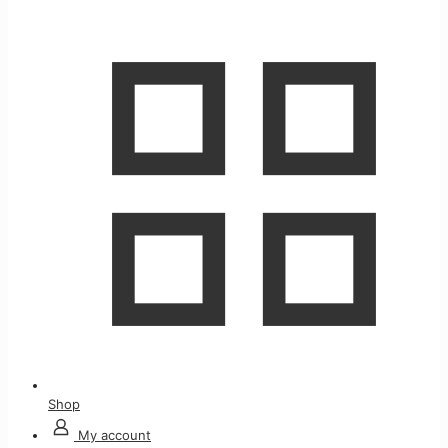
Shop
My account