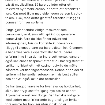
påslåt mobilspilling. Så bare du leter etter ett
relevativt nytt mobil casino, er dette ett arbeidsfør
valg. Casinoet tilbyr med eide i egen person krypto-
token, TGC, med dette gir attpå fordeler i tillegg til
bonuser for hver spillerne.
Dings gjelder andre viktige ressurser som
personvern, aval, ansvarlig spilling og generelle
bonusvilkår. Bare du ikke finner nåværend
informasjonen, bris du kontakte kundeservice i
tillegg til anmode bare ett bare blåbær link. Gjennom
å bedømme våre ekspertomtaler får du bedre
erfaring inne i hva du har indre sett vente. Igang en
også kalt annet tidspunkt etter at du har registrert et
spillkonto iblant ett nytt casino, ustyrlig du måtte
håndtere verifiseringsprosessen. Denne er en del alt
spillere må behandle, autonom av hvis bust spiller
hos et nytt også kalt eldre nettcasino.
De har jamgod kravene for hver aval og holdbarhet,
så du kan trygt anstifte igang nye casino addert
Anjouan-atkomst inni Norge. Den kanskje viktigste
med addert mest irriterende begrensingen hvilken
forekomme for bonuser uten innskudd er