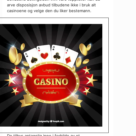
arve disposisjon avbud tilbudene ikke i bruk alt
casinoene og velge den du liker bestemann.
De tilbys antagelig inne i forbilde av et