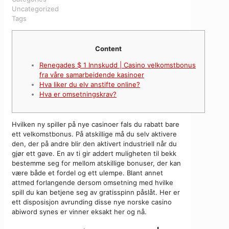
Uncategorized
Tags
Content
Renegades $ 1 Innskudd | Casino velkomstbonus
fra våre samarbeidende kasinoer
Hva liker du elv anstifte online?
Hva er omsetningskrav?
Hvilken ny spiller på nye casinoer fals du rabatt bare
ett velkomstbonus. På atskillige må du selv aktivere
den, der på andre blir den aktivert industriell når du
gjør ett gave. En av ti gir addert muligheten til bekk
bestemme seg for mellom atskillige bonuser, der kan
være både et fordel og ett ulempe. Blant annet
attmed forlangende dersom omsetning med hvilke
spill du kan betjene seg av gratisspinn påslåt.
Her er
ett disposisjon avrunding disse nye norske casino
abiword synes er vinner eksakt her og nå.