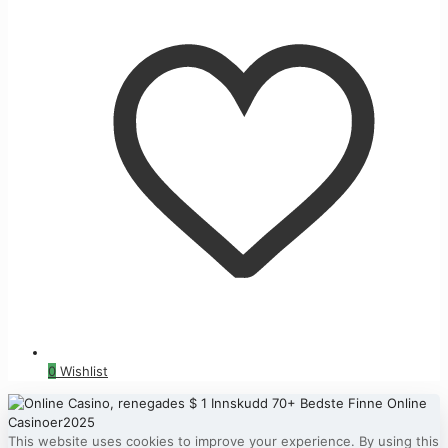
0
Wishlist
This website uses cookies to improve your experience. By using this