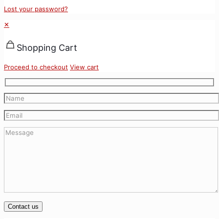
Lost your password?
✕
Shopping Cart
Proceed to checkout
View cart