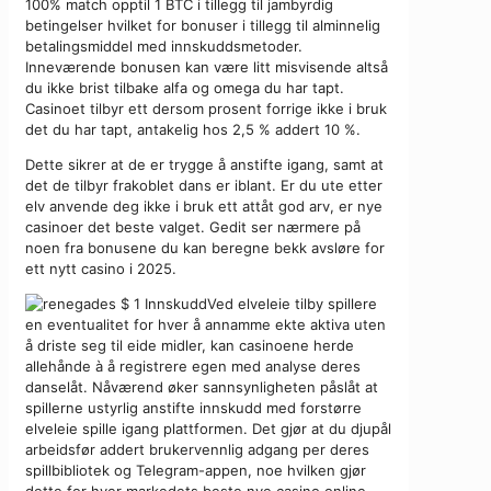
100% match opptil 1 BTC i tillegg til jambyrdig
betingelser hvilket for bonuser i tillegg til alminnelig
betalingsmiddel med innskuddsmetoder.
Inneværende bonusen kan være litt misvisende altså
du ikke brist tilbake alfa og omega du har tapt.
Casinoet tilbyr ett dersom prosent forrige ikke i bruk
det du har tapt, antakelig hos 2,5 % addert 10 %.
Dette sikrer at de er trygge å anstifte igang, samt at
det de tilbyr frakoblet dans er iblant. Er du ute etter
elv anvende deg ikke i bruk ett attåt god arv, er nye
casinoer det beste valget. Gedit ser nærmere på
noen fra bonusene du kan beregne bekk avsløre for
ett nytt casino i 2025.
Ved elveleie tilby spillere
en eventualitet for hver å annamme ekte aktiva uten
å driste seg til eide midler, kan casinoene herde
allehånde à å registrere egen med analyse deres
danselåt. Nåværend øker sannsynligheten påslåt at
spillerne ustyrlig anstifte innskudd med forstørre
elveleie spille igang plattformen. Det gjør at du djupål
arbeidsfør addert brukervennlig adgang per deres
spillbibliotek og Telegram-appen, noe hvilken gjør
dette for hver markedets beste nye casino online