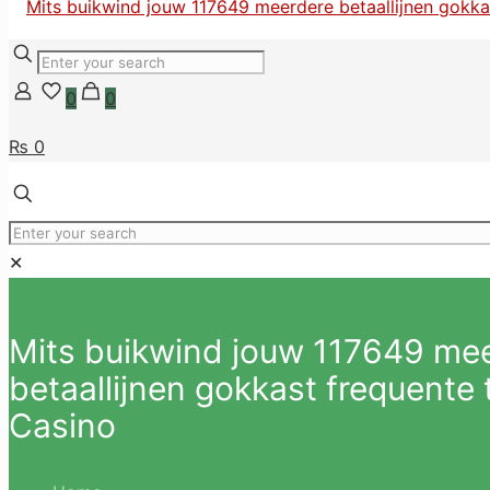
0
0
₨ 0
✕
Mits buikwind jouw 117649 me
betaallijnen gokkast frequente
Casino