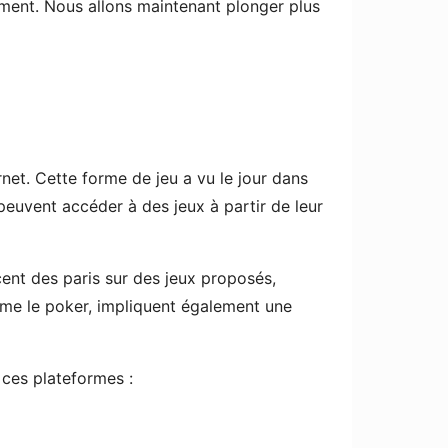
ment. Nous allons maintenant plonger plus
net. Cette forme de jeu a vu le jour dans
euvent accéder à des jeux à partir de leur
acent des paris sur des jeux proposés,
mme le poker, impliquent également une
 ces plateformes :