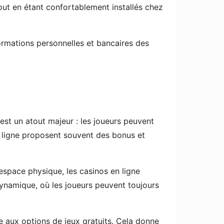
tout en étant confortablement installés chez
formations personnelles et bancaires des
st un atout majeur : les joueurs peuvent
n ligne proposent souvent des bonus et
’espace physique, les casinos en ligne
dynamique, où les joueurs peuvent toujours
e aux options de jeux gratuits. Cela donne