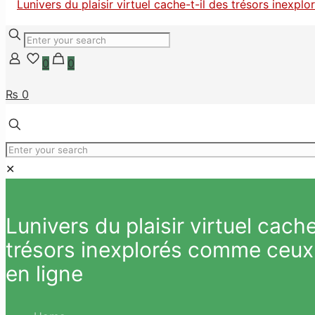
0
0
₨ 0
✕
Lunivers du plaisir virtuel cache
trésors inexplorés comme ceux
en ligne