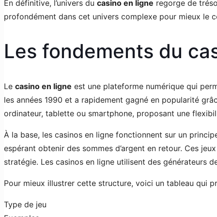
En définitive, l’univers du
casino en ligne
regorge de tréso
profondément dans cet univers complexe pour mieux le 
Les fondements du cas
Le
casino en ligne
est une plateforme numérique qui permet
les années 1990 et a rapidement gagné en popularité grâce
ordinateur, tablette ou smartphone, proposant une flexibil
À la base, les casinos en ligne fonctionnent sur un princip
espérant obtenir des sommes d’argent en retour. Ces jeux
stratégie. Les casinos en ligne utilisent des générateurs d
Pour mieux illustrer cette structure, voici un tableau qui 
Type de jeu