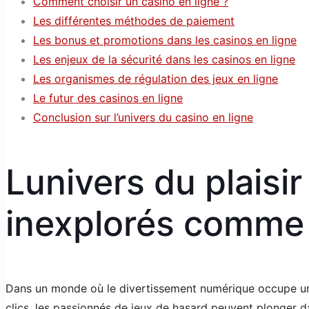
Comment choisir un casino en ligne ?
Les différentes méthodes de paiement
Les bonus et promotions dans les casinos en ligne
Les enjeux de la sécurité dans les casinos en ligne
Les organismes de régulation des jeux en ligne
Le futur des casinos en ligne
Conclusion sur l’univers du casino en ligne
Lunivers du plaisir
inexplorés comme 
Dans un monde où le divertissement numérique occupe u
clics, les passionnés de jeux de hasard peuvent plonger da