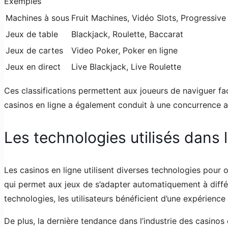
Exemples
Machines à sous
Fruit Machines, Vidéo Slots, Progressive
Jeux de table
Blackjack, Roulette, Baccarat
Jeux de cartes
Video Poker, Poker en ligne
Jeux en direct
Live Blackjack, Live Roulette
Ces classifications permettent aux joueurs de naviguer fac
casinos en ligne a également conduit à une concurrence ac
Les technologies utilisés dans 
Les casinos en ligne utilisent diverses technologies pour 
qui permet aux jeux de s’adapter automatiquement à différ
technologies, les utilisateurs bénéficient d’une expérience s
De plus, la dernière tendance dans l’industrie des casinos e