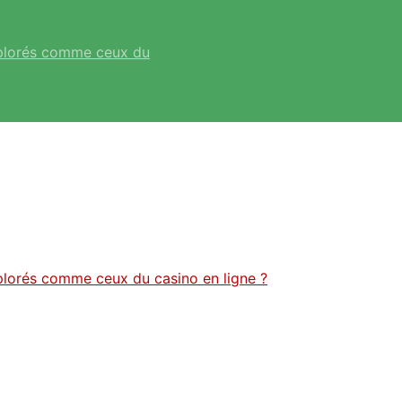
nexplorés comme ceux du
explorés comme ceux du casino en ligne ?