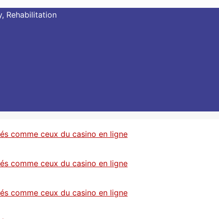
, Rehabilitation