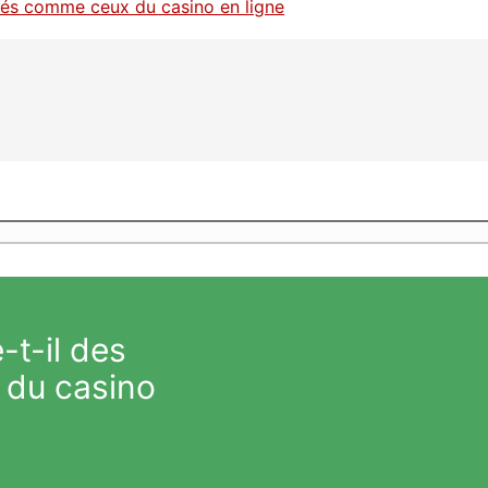
-t-il des
 du casino