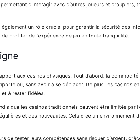
permettant d’interagir avec d’autres joueurs et croupiers, 
 également un rôle crucial pour garantir la sécurité des in
e profiter de l’expérience de jeu en toute tranquillité.
ligne
apport aux casinos physiques. Tout d’abord, la commodité e
mporte où, sans avoir à se déplacer. De plus, les casinos e
 et à rester fidèles.
dis que les casinos traditionnels peuvent être limités par l
r régulières et des nouveautés. Cela crée un environnement 
urs de tester leurs compétences sans risquer d’argent, grâc