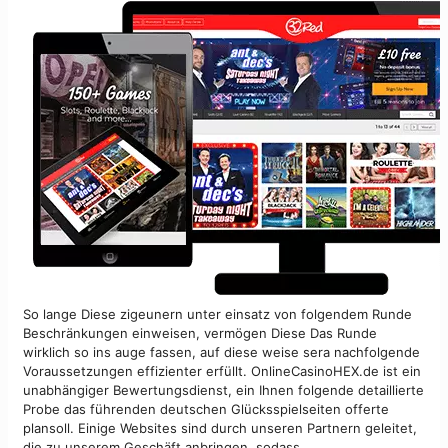
So lange Diese zigeunern unter einsatz von folgendem Runde
Beschränkungen einweisen, vermögen Diese Das Runde
wirklich so ins auge fassen, auf diese weise sera nachfolgende
Voraussetzungen effizienter erfüllt. OnlineCasinoHEX.de ist ein
unabhängiger Bewertungsdienst, ein Ihnen folgende detaillierte
Probe das führenden deutschen Glücksspielseiten offerte
plansoll. Einige Websites sind durch unseren Partnern geleitet,
die zu unserem Geschäft anbringen, sodass