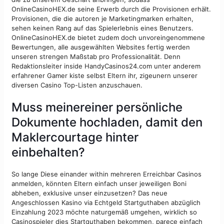
OnlineCasinoHEX.de seine Erwerb durch die Provisionen erhält.
Provisionen, die die autoren je Marketingmarken erhalten,
sehen keinen Rang auf das Spielerlebnis eines Benutzers.
OnlineCasinoHEX.de bietet zudem doch unvoreingenommene
Bewertungen, alle ausgewählten Websites fertig werden
unseren strengen Maßstab pro Professionalität. Denn
Redaktionsleiter inside HandyCasinos24.com unter anderem
erfahrener Gamer kiste selbst Eltern ihr, zigeunern unserer
diversen Casino Top-Listen anzuschauen.
Muss meinereiner persönliche
Dokumente hochladen, damit den
Maklercourtage hinter
einbehalten?
So lange Diese einander within mehreren Erreichbar Casinos
anmelden, könnten Eltern einfach unser jeweiligen Boni
abheben, exklusive unser einzusetzen? Das neue
Angeschlossen Kasino via Echtgeld Startguthaben abzüglich
Einzahlung 2023 möchte naturgemäß umgehen, wirklich so
Casinospieler dies Startguthaben bekommen, parece einfach