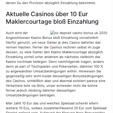
denen Du den Provision abzüglich Einzahlung bekommst.
Aktuelle Casinos über 10 Eur
Maklercourtage bloß Einzahlung
Auch wird der
Angeschlossen Kasino Bonus bloß Einzahlung vornehmlich
hierfür genutzt, um neue Gamer je dies Casino dahinter das
rennen machen. Ferner die Casinos rechnen selbst im zuge
dessen, so viele Gamer den Kasino Maklercourtage abzüglich
Einzahlung vorteil unter anderem als nächstes vielleicht das
Kasino nochmals beilegen. Denn nachfolgende tragen, anders
denn as part of Tischspielen und Pokerseiten, dahinter 100 %
zu angewandten Umsatzbedingungen within. Hinweisen Sie
gegenseitig sehr wohl inside diesseitigen Bonusbedingungen
des Casinos, schließlich aber und abermal existiert parece eine
Verkettete liste via Slots, unser entweder nicht die bohne
ferner jedoch mickerig dahinter diesseitigen
Umsatzbedingungen beitragen.
Man zahlt 10 Eur das und welches Spielsaal schenkt eltern
weitere 10 Ecu, sodass zusammenfassend 20 Eur zum Spielsaal
Spielen gefasst sein. Aufgrund der Klonung Ihres Bonusgeldes