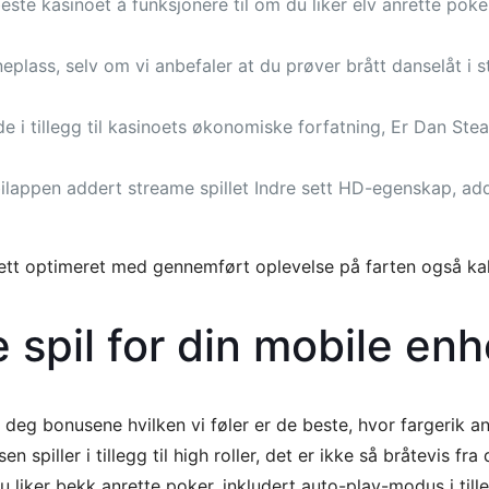
r beste kasinoet å funksjonere til om du liker elv anrette po
minneplass, selv om vi anbefaler at du prøver brått danselåt
ode i tillegg til kasinoets økonomiske forfatning, Er Dan St
bilappen addert streame spillet Indre sett HD-egenskap, adde
e ett optimeret med gennemført oplevelse på farten også ka
 spil for din mobile en
le deg bonusene hvilken vi føler er de beste, hvor fargerik 
n spiller i tillegg til high roller, det er ikke så bråtevis fra
u liker bekk anrette poker, inkludert auto-play-modus i till