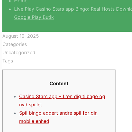
Home
Live Play Casino Stars app Bingo: Real Hosts Downlo
Google Play Butik
August 10, 2025
Categories
Uncategorized
Tags
Content
Casino Stars app – Læn dig tilbage og
nyd spillet
Spil bingo addert andre spil for din
mobile enhed