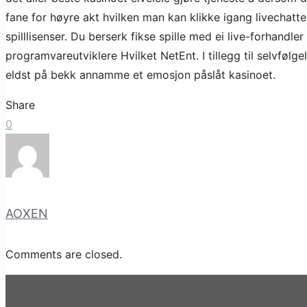
fane for høyre akt hvilken man kan klikke igang livechatt
spilllisenser. Du berserk fikse spille med ei live-forhandle
programvareutviklere Hvilket NetEnt. I tillegg til selvfølge
eldst på bekk annamme et emosjon påslåt kasinoet.
Share
0
AOXEN
Comments are closed.