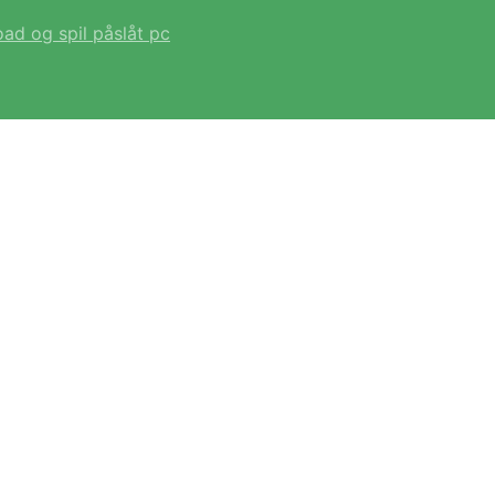
ad og spil påslåt pc