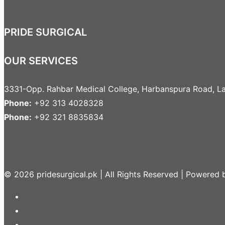
PRIDE SURGICAL
OUR SERVICES
3331-Opp. Rahbar Medical College, Harbanspura Road, La
Phone:
+92 313 4028328
Phone:
+92 321 8835834
© 2026 pridesurgical.pk | All Rights Reserved | Powered