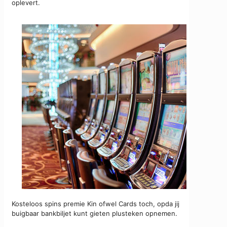
oplevert.
Kosteloos spins premie Kin ofwel Cards toch, opda jij
buigbaar bankbiljet kunt gieten plusteken opnemen.