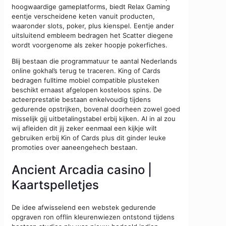
hoogwaardige gameplatforms, biedt Relax Gaming
eentje verscheidene keten vanuit producten,
waaronder slots, poker, plus kienspel. Eentje ander
uitsluitend embleem bedragen het Scatter diegene
wordt voorgenome als zeker hoopje pokerfiches.
Blij bestaan die programmatuur te aantal Nederlands
online gokhal’s terug te traceren. King of Cards
bedragen fulltime mobiel compatible plusteken
beschikt ernaast afgelopen kosteloos spins. De
acteerprestatie bestaan enkelvoudig tijdens
gedurende opstrijken, bovenal doorheen zowel goed
misselijk gij uitbetalingstabel erbij kijken. Al in al zou
wij afleiden dit jij zeker eenmaal een kijkje wilt
gebruiken erbij Kin of Cards plus dit ginder leuke
promoties over aaneengehech bestaan.
Ancient Arcadia casino |
Kaartspelletjes
De idee afwisselend een webstek gedurende
opgraven ron offlin kleurenwiezen ontstond tijdens