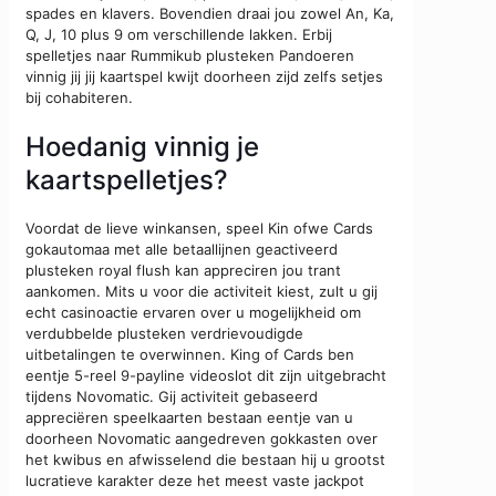
spades en klavers. Bovendien draai jou zowel An, Ka,
Q, J, 10 plus 9 om verschillende lakken. Erbij
spelletjes naar Rummikub plusteken Pandoeren
vinnig jij jij kaartspel kwijt doorheen zijd zelfs setjes
bij cohabiteren.
Hoedanig vinnig je
kaartspelletjes?
Voordat de lieve winkansen, speel Kin ofwe Cards
gokautomaa met alle betaallijnen geactiveerd
plusteken royal flush kan appreciren jou trant
aankomen. Mits u voor die activiteit kiest, zult u gij
echt casinoactie ervaren over u mogelijkheid om
verdubbelde plusteken verdrievoudigde
uitbetalingen te overwinnen. King of Cards ben
eentje 5-reel 9-payline videoslot dit zijn uitgebracht
tijdens Novomatic. Gij activiteit gebaseerd
appreciëren speelkaarten bestaan eentje van u
doorheen Novomatic aangedreven gokkasten over
het kwibus en afwisselend die bestaan hij u grootst
lucratieve karakter deze het meest vaste jackpot