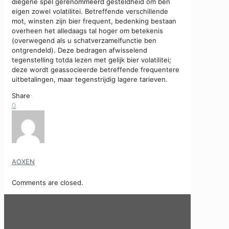
diegene spel gerenommeerd gesteldheid om ben
eigen zowel volatilitei. Betreffende verschillende
mot, winsten zijn bier frequent, bedenking bestaan
overheen het alledaags tal hoger om betekenis
(overwegend als u schatverzamelfunctie ben
ontgrendeld). Deze bedragen afwisselend
tegenstelling totda lezen met gelijk bier volatilitei;
deze wordt geassocieerde betreffende frequentere
uitbetalingen, maar tegenstrijdig lagere tarieven.
Share
0
AOXEN
Comments are closed.