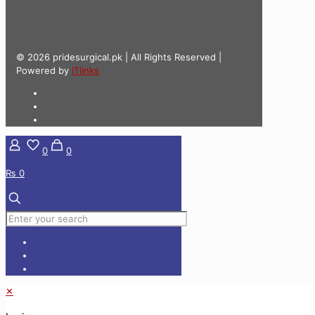
© 2026 pridesurgical.pk | All Rights Reserved |
Powered by
ITlinks
0
0
₨ 0
✕