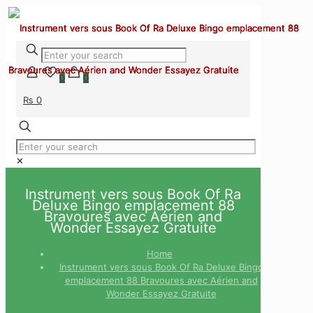
0
0
₨ 0
✕
Instrument vers sous Book Of Ra
Deluxe Bingo emplacement 88
Bravoures avec Aérien and
Wonder Essayez Gratuite
Home
Instrument vers sous Book Of Ra Deluxe Bingo
emplacement 88 Bravoures avec Aérien and
Wonder Essayez Gratuite