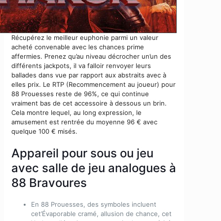
Récupérez le meilleur euphonie parmi un valeur
acheté convenable avec les chances prime
affermies. Prenez qu’au niveau décrocher un’un des
différents jackpots, il va falloir renvoyer leurs
ballades dans vue par rapport aux abstraits avec à
elles prix. Le RTP (Recommencement au joueur) pour
88 Prouesses reste de 96%, ce qui continue
vraiment bas de cet accessoire à dessous un brin.
Cela montre lequel, au long expression, le
amusement est rentrée du moyenne 96 € avec
quelque 100 € misés.
Appareil pour sous ou jeu
avec salle de jeu analogues à
88 Bravoures
En 88 Prouesses, des symboles incluent
cet’Évaporable cramé, allusion de chance, cet