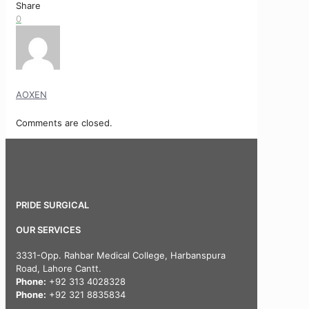
Share
0
AOXEN
Comments are closed.
PRIDE SURGICAL
OUR SERVICES
3331-Opp. Rahbar Medical College, Harbanspura
Road, Lahore Cantt.
Phone:
+92 313 4028328
Phone:
+92 321 8835834