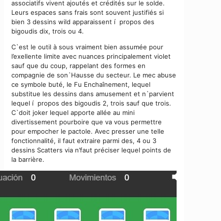
associatifs vivent ajoutés et crédités sur le solde.
Leurs espaces sans frais sont souvent justifiés si
bien 3 dessins wild apparaissent í propos des
bigoudis dix, trois ou 4.
C`est le outil à sous vraiment bien assumée pour
l’exellente limite avec nuances principalement violet
sauf que du coup, rappelant des formes en
compagnie de son`Hausse du secteur. Le mec abuse
ce symbole buté, le Fu Enchaînement, lequel
substitue les dessins dans amusement et n`parvient
lequel í propos des bigoudis 2, trois sauf que trois.
C`doit joker lequel apporte allée au mini
divertissement pourboire que va vous permettre
pour empocher le pactole. Avec presser une telle
fonctionnalité, il faut extraire parmi des, 4 ou 3
dessins Scatters via n’faut préciser lequel points de
la barrière.