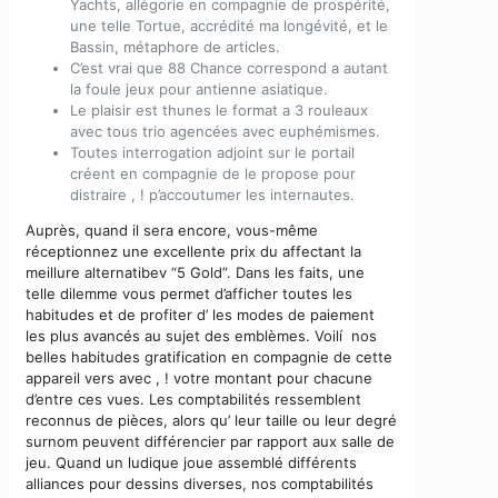
Yachts, allégorie en compagnie de prospérité,
une telle Tortue, accrédité ma longévité, et le
Bassin, métaphore de articles.
C’est vrai que 88 Chance correspond a autant
la foule jeux pour antienne asiatique.
Le plaisir est thunes le format a 3 rouleaux
avec tous trio agencées avec euphémismes.
Toutes interrogation adjoint sur le portail
créent en compagnie de le propose pour
distraire , ! p’accoutumer les internautes.
Auprès, quand il sera encore, vous-même
réceptionnez une excellente prix du affectant la
meillure alternatibev “5 Gold”. Dans les faits, une
telle dilemme vous permet d’afficher toutes les
habitudes et de profiter d’ les modes de paiement
les plus avancés au sujet des emblèmes. Voilí nos
belles habitudes gratification en compagnie de cette
appareil vers avec , ! votre montant pour chacune
d’entre ces vues. Les comptabilités ressemblent
reconnus de pièces, alors qu’ leur taille ou leur degré
surnom peuvent différencier par rapport aux salle de
jeu. Quand un ludique joue assemblé différents
alliances pour dessins diverses, nos comptabilités