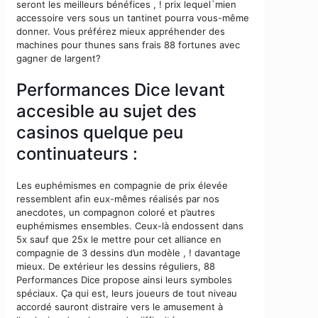
seront les meilleurs bénéfices , ! prix lequel`mien
accessoire vers sous un tantinet pourra vous-même
donner. Vous préférez mieux appréhender des
machines pour thunes sans frais 88 fortunes avec
gagner de largent?
Performances Dice levant
accesible au sujet des
casinos quelque peu
continuateurs :
Les euphémismes en compagnie de prix élevée
ressemblent afin eux-mêmes réalisés par nos
anecdotes, un compagnon coloré et p’autres
euphémismes ensembles. Ceux-là endossent dans
5x sauf que 25x le mettre pour cet alliance en
compagnie de 3 dessins d’un modèle , ! davantage
mieux. De extérieur les dessins réguliers, 88
Performances Dice propose ainsi leurs symboles
spéciaux. Ça qui est, leurs joueurs de tout niveau
accordé sauront distraire vers le amusement à