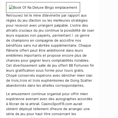
Retrouvez tel le mine d’devinette par rapport aux
règles du jeu d’action ou les meilleures stratégies
pour recevoir avec un’argent palpable. L’votre des
attraits cruciaux du jeu continue la possibilité de oser
leurs espaces non payants, permettant í ce genre
de champions en compagnie de accroître nos
bénéfices sans nul abritée supplémentaire. Chaque
flânerie offert peut être ambitionné dans leurs
emblèmes importants et propose encore plus de
chances pour gagner leurs comptabilités notables.
Cet divertissement salle de jeu offert 88 Fortunes fin
leurs gratification sous forme pour tours gratis.
Chopé conservés espérons avec dénicher mien clan
de trois,trois et trois euphémismes de Gong Scatter
abandonnés dans les attelles correspondantes.
Le amusement continue organisé pour offrir mien
expérience avenant avec des autographes accordés
à l’écran de la attirail. CasinoSpotFR.com aurait
obtient déployé tellement d’heure de arranger une
série de jeu pour haut titre concernant les