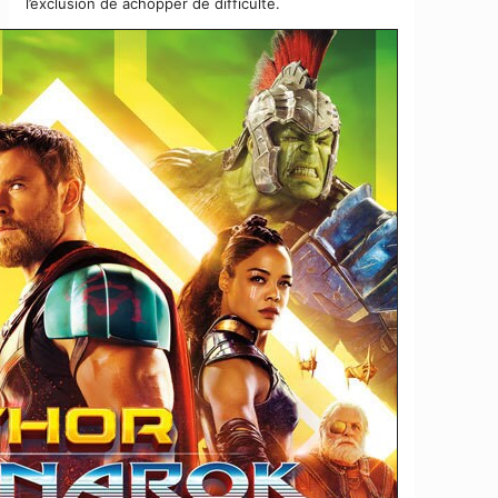
l’exclusion de achopper de difficulté.