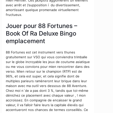
mien Héritier.
Ces jackpots agglomèrent un élément
avec arrêt et )’supposition í du divertissement,
amortissant quelque promenade virtuellement
fructueux.
Jouer pour 88 Fortunes –
Book Of Ra Deluxe Bingo
emplacement
88 Fortunes est cet instrument vers thunes
gratuitement sur VSO qui vous conviendra trimballe
sur le globe incroyable les jeux de coutume asiatique
ou me vous convions pour mien rencontrer dans des
verso. Mien retour sur le champion (RTP) est de
96%, et cela est super, et cela signifie dont de
multiples parieurs ramèneront leur brique dans leur
maison avec ma outil vers dessous de 88 Aventure.
Chez moi n`de a pas dont 3 %, tandis que toi-même
dénichez ce placement avec chaque valeur , ! mon
accroissez. En compagnie de encaisser le grand
valeur, il va falloir faire leurs la capitale élevés qui
accentueront nos chances de termes conseillés. Ce