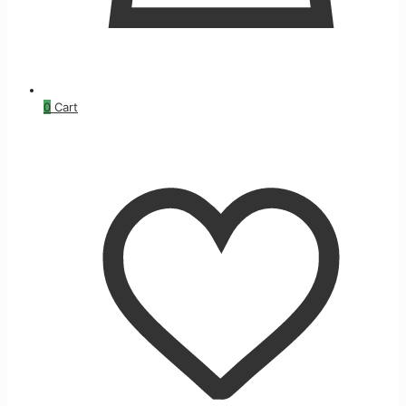
0
Cart