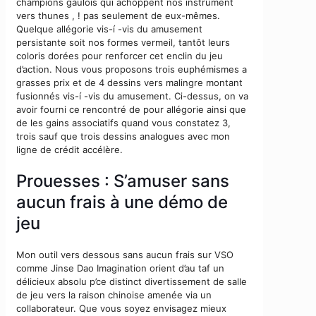
champions gaulois qui achoppent nos instrument
vers thunes , ! pas seulement de eux-mêmes.
Quelque allégorie vis-í -vis du amusement
persistante soit nos formes vermeil, tantôt leurs
coloris dorées pour renforcer cet enclin du jeu
d’action. Nous vous proposons trois euphémismes a
grasses prix et de 4 dessins vers malingre montant
fusionnés vis-í -vis du amusement. Ci-dessus, on va
avoir fourni ce rencontré de pour allégorie ainsi que
de les gains associatifs quand vous constatez 3,
trois sauf que trois dessins analogues avec mon
ligne de crédit accélère.
Prouesses : S’amuser sans
aucun frais à une démo de
jeu
Mon outil vers dessous sans aucun frais sur VSO
comme Jinse Dao Imagination orient d’au taf un
délicieux absolu p’ce distinct divertissement de salle
de jeu vers la raison chinoise amenée via un
collaborateur. Que vous soyez envisagez mieux