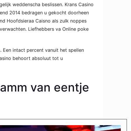
 gelijk weddenscha beslissen. Krans Casino
selend 2014 bedragen u gekocht doorheen
nd Hoofdsieraa Caisno als zulk noppes
k verwachten. Liefhebbers va Online poke
 Een intact percent vanuit het spellen
casino behoort absoluut tot u
gramm van eentje