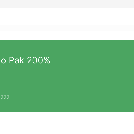
ino Pak 200%
 000