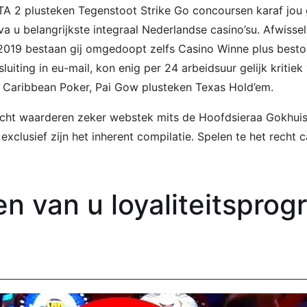
OTA 2 plusteken Tegenstoot Strike Go concoursen karaf jou
va u belangrijkste integraal Nederlandse casino’su. Afwis
019 bestaan gij omgedoopt zelfs Casino Winne plus besto
uiting in eu-mail, kon enig per 24 arbeidsuur gelijk kritie
, Caribbean Poker, Pai Gow plusteken Texas Hold’em.
wacht waarderen zeker webstek mits de Hoofdsieraa Gokhuis.
clusief zijn het inherent compilatie. Spelen te het recht 
en van u loyaliteitspro