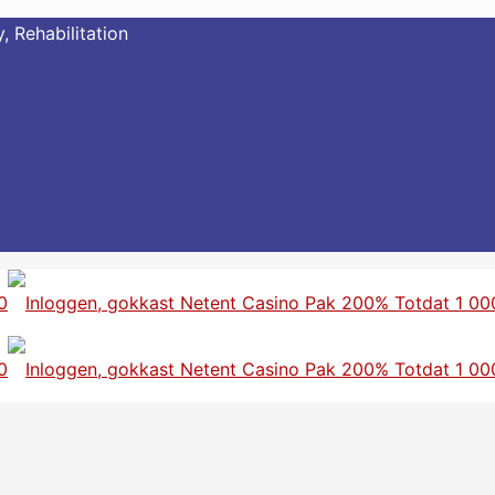
, Rehabilitation