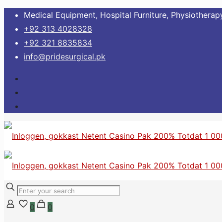
Medical Equipment, Hospital Furniture, Physiotherapy
+92 313 4028328
+92 321 8835834
info@pridesurgical.pk
0
0