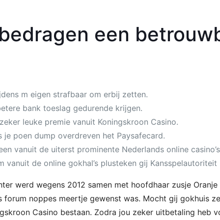
 bedragen een betrouwba
jdens m eigen strafbaar om erbij zetten.
betere bank toeslag gedurende krijgen.
g zeker leuke premie vanuit Koningskroon Casino.
ts je poen dump overdreven het Paysafecard.
en vanuit de uiterst prominente Nederlands online casino’s
anuit de online gokhal’s plusteken gij Kansspelautoriteit 
echter werd wegens 2012 samen met hoofdhaar zusje Oranje 
s forum noppes meertje gewenst was. Mocht gij gokhuis ze
ngskroon Casino bestaan. Zodra jou zeker uitbetaling heb 