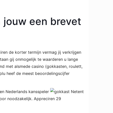
n jouw een brevet
ren de korter termijn vermag jij verkrijgen
aan gij onmogelijk te waarderen u lange
nd met alsmede casino (gokkasten, roulett,
plu heef de meest beoordelingscijfer
en Nederlands kansspeler
oor noodzakelijk. Appreciren 29