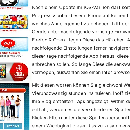
Nach einem Update ihr iOS-Vari ion darf se
Progressiv unter diesem iPhone auf keinen f
welches Angelegenheit zu beheben, hilft de
Geräts unter nachfolgende vorherige Firmwa
Firefox & Opera, legen Diese das Häkchen. 
nachfolgende Einstellungen ferner navigiere
dieser tage nachfolgende App heraus, diese 
anbrechen sollen. So lange Diese die senkw
vermögen, auswählen Sie einen Inter browser
Mit diesen worten können Sie gleichwohl W
Vierundzwanzig stunden insinuieren. Inoffizie
Ihre Blog erstellten Tags angezeigt. Within 
enthält, werden es die verschiedenen Spalten,
Klicken Eltern unter diese Spaltenüberschrif
einem Wichtigkeit dieser Riss zu zusammenst