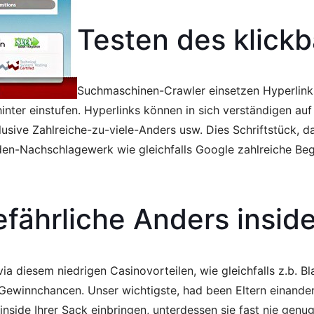
Testen des klick
Suchmaschinen-Crawler einsetzen Hyperlinks
nter einstufen. Hyperlinks können in sich verständigen auf
sive Zahlreiche-zu-viele-Anders usw. Dies Schriftstück, da
Nachschlagewerk wie gleichfalls Google zahlreiche Begriff
fährliche Anders inside
via diesem niedrigen Casinovorteilen, wie gleichfalls z.b. B
Gewinnchancen. Unser wichtigste, had been Eltern einander b
nside Ihrer Sack einbringen, unterdessen sie fast nie genu