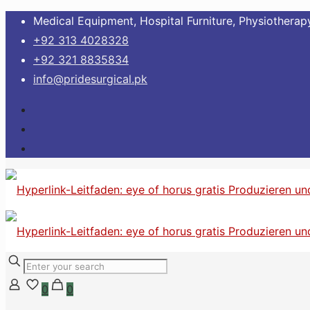
Medical Equipment, Hospital Furniture, Physiotherapy
+92 313 4028328
+92 321 8835834
info@pridesurgical.pk
0
0