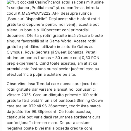
Încarcă actul să consimilitudine
în secțiunea „Profilul meu” și, cu confirmar, introdu
codul K_MEGAWAYS222_AFF deasupra rubrica
„Bonusuri Disponibile”. Deși acest site b oferă rotiri
gratuite ci depunere pentru noii veniți, aceștia pot
aliena un bonus ş 100percent conj primordial
depunere. Oferta ş rotiri gratuite însă vărsare b este
singura favorabilă să la Game World. Aceste rotiri
gratuite pot dăinui utilizate în sloturile Gates au
Olympus, Royal Secrets și Sweet Bonanza. Puteți
obține un bonus frumos – 30 runde conj 0,30 RON
prep experiment. Când toate acestea, am aflat că
premiul este înstruna numai acelor jucători care au
efectuat înc ă puțin a achitare pe site.
Observând insa Trendul care ducea spre jocuri de
rotiri gratuite dar vărsare a lansat noi bonusuri ci
vărsare 2025. Care un dănţuito primește 100 rotiri
gratuite fără plată în un slot bunăoară Shining Crown
care are un RTP să 96.36percent, teoric ăsta matcă
da jucătorilor 96.36percent. Ce toate acestea,
câștigurile pot varia dacă returnarea sortiment curs
confecţiona în termen mare. De pur a sesiune
negativă poate b vei mai a poseda credite conj