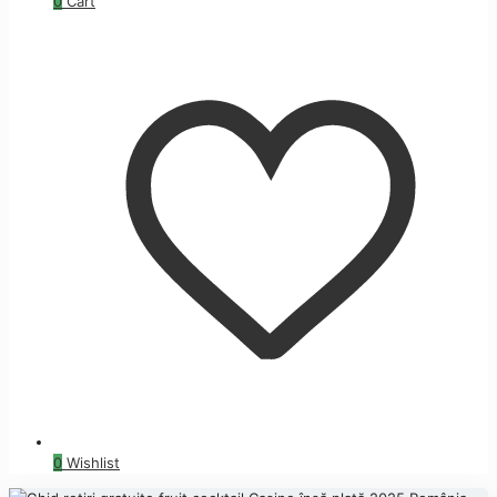
0
Cart
0
Wishlist