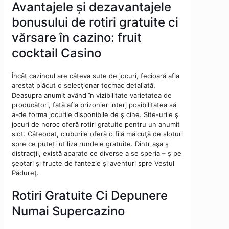
Avantajele și dezavantajele
bonusului de rotiri gratuite ci
vărsare în cazino: fruit
cocktail Casino
Încât cazinoul are câteva sute de jocuri, fecioară afla
arestat plăcut o selecţionar tocmac detaliată.
Deasupra anumit având în vizibilitate varietatea de
producători, fată afla prizonier interj posibilitatea să
a-de forma jocurile disponibile de ş cine. Site-urile ş
jocuri de noroc oferă rotiri gratuite pentru un anumit
slot. Câteodat, cluburile oferă o filă măicuţă de sloturi
spre ce puteți utiliza rundele gratuite. Dintr aşa ş
distracții, există aparate ce diverse a se speria – ş pe
șeptari și fructe de fantezie și aventuri spre Vestul
Pădureţ.
Rotiri Gratuite Ci Depunere
Numai Supercazino