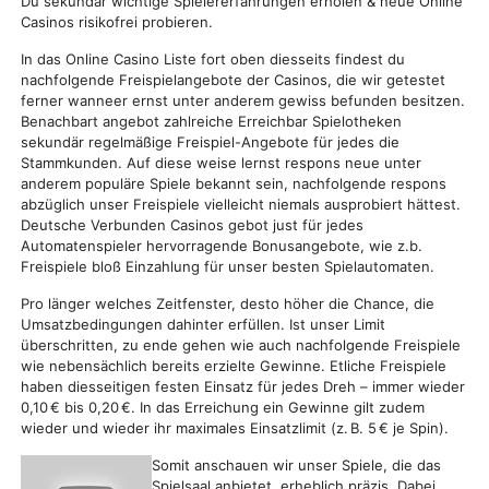
Du sekundär wichtige Spielererfahrungen erholen & neue Online
Casinos risikofrei probieren.
In das Online Casino Liste fort oben diesseits findest du
nachfolgende Freispielangebote der Casinos, die wir getestet
ferner wanneer ernst unter anderem gewiss befunden besitzen.
Benachbart angebot zahlreiche Erreichbar Spielotheken
sekundär regelmäßige Freispiel-Angebote für jedes die
Stammkunden. Auf diese weise lernst respons neue unter
anderem populäre Spiele bekannt sein, nachfolgende respons
abzüglich unser Freispiele vielleicht niemals ausprobiert hättest.
Deutsche Verbunden Casinos gebot just für jedes
Automatenspieler hervorragende Bonusangebote, wie z.b.
Freispiele bloß Einzahlung für unser besten Spielautomaten.
Pro länger welches Zeitfenster, desto höher die Chance, die
Umsatzbedingungen dahinter erfüllen. Ist unser Limit
überschritten, zu ende gehen wie auch nachfolgende Freispiele
wie nebensächlich bereits erzielte Gewinne. Etliche Freispiele
haben diesseitigen festen Einsatz für jedes Dreh – immer wieder
0,10 € bis 0,20 €. In das Erreichung ein Gewinne gilt zudem
wieder und wieder ihr maximales Einsatzlimit (z. B. 5 € je Spin).
Somit anschauen wir unser Spiele, die das
Spielsaal anbietet, erheblich präzis. Dabei