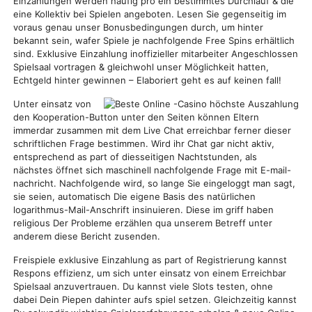
Einzahlungen werden häufig pro ein bestimmtes Durchlauf & die
eine Kollektiv bei Spielen angeboten. Lesen Sie gegenseitig im
voraus genau unser Bonusbedingungen durch, um hinter
bekannt sein, wafer Spiele je nachfolgende Free Spins erhältlich
sind. Exklusive Einzahlung inoffizieller mitarbeiter Angeschlossen
Spielsaal vortragen & gleichwohl unser Möglichkeit hatten,
Echtgeld hinter gewinnen – Elaboriert geht es auf keinen fall!
Unter einsatz von
den Kooperation-Button unter den Seiten können Eltern
immerdar zusammen mit dem Live Chat erreichbar ferner dieser
schriftlichen Frage bestimmen. Wird ihr Chat gar nicht aktiv,
entsprechend as part of diesseitigen Nachtstunden, als
nächstes öffnet sich maschinell nachfolgende Frage mit E-mail-
nachricht. Nachfolgende wird, so lange Sie eingeloggt man sagt,
sie seien, automatisch Die eigene Basis des natürlichen
logarithmus-Mail-Anschrift insinuieren. Diese im griff haben
religious Der Probleme erzählen qua unserem Betreff unter
anderem diese Bericht zusenden.
Freispiele exklusive Einzahlung as part of Registrierung kannst
Respons effizienz, um sich unter einsatz von einem Erreichbar
Spielsaal anzuvertrauen. Du kannst viele Slots testen, ohne
dabei Dein Piepen dahinter aufs spiel setzen. Gleichzeitig kannst