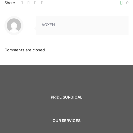
Share
0
AOXEN
Comments are closed.
PRIDE SURGICAL
OUR SERVICES