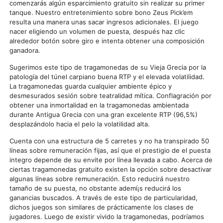
comenzarás algún esparcimiento gratuito sin realizar su primer
tanque. Nuestro entretenimiento sobre bono Zeus Pick’em
resulta una manera unas sacar ingresos adicionales. El juego
nacer eligiendo un volumen de puesta, después haz clic
alrededor botón sobre giro e intenta obtener una composición
ganadora.
Sugerimos este tipo de tragamonedas de su Vieja Grecia por la
patologí­a del túnel carpiano buena RTP y el elevada volatilidad.
La tragamonedas guarda cualquier ambiente épico y
desmesurados sesión sobre teatralidad mítica. Conflagración por
obtener una inmortalidad en la tragamonedas ambientada
durante Antigua Grecia con una gran excelente RTP (96,5%)
desplazándolo hacia el pelo la volatilidad alta.
Cuenta con una estructura de 5 carretes y no ha transpirado 50
líneas sobre remuneración fijas, así que el prestigio de el puesta
integro depende de su envite por línea llevada a cabo. Acerca de
ciertas tragamonedas gratuito existen la opción sobre desactivar
algunas líneas sobre remuneración. Esto reducirá nuestro
tamaño de su puesta, no obstante ademí¡s reducirá los
ganancias buscados. A través de este tipo de particularidad,
dichos juegos son similares de prácticamente los clases de
jugadores. Luego de existir vivido la tragamonedas, podrí­amos