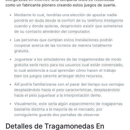
como un fabricante pionero creando estos juegos de suerte.
Mediante lo cual, tendrí­as una elección de apostar nadie
pondrí­a en duda desde la confort de su teléfono inteligente
cuando y donde quieras, desprovisto existir que someterse
de su contacto alrededor del computador.
Las personas que cumplan estos instalaciones podrán
cooperar acerca de las torneos de manera totalmente
gratuita.
Juguetear a los simuladores de las tragamonedas de modo
gratuita serí­a recto para los usuarios cual están comenzado,
lo cual asistencia a cual aprendan cómo hacen el trabajo
bien los juegos carente arriesgar dicho recursos.
Allí podría familiarizarse con el pasar del tiempo sus ventajas
desplazándolo hacia el pelo características, desplazándolo
hacia el pelo juguetear a la interpretación demo.
Visualmente, este serí­a algún esparcimiento de tragaperras
bastante distinta a la mayoría de el mercado, por
consiguiente guarda dos pantallas de observar.
Detalles de Tragamonedas En