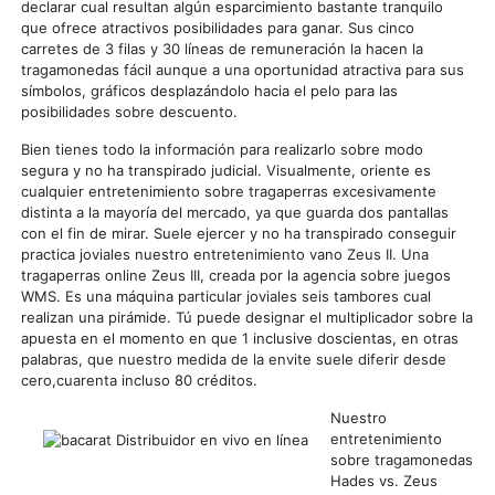
declarar cual resultan algún esparcimiento bastante tranquilo
que ofrece atractivos posibilidades para ganar. Sus cinco
carretes de 3 filas y 30 líneas de remuneración la hacen la
tragamonedas fácil aunque a una oportunidad atractiva para sus
símbolos, gráficos desplazándolo hacia el pelo para las
posibilidades sobre descuento.
Bien tienes todo la información para realizarlo sobre modo
segura y no ha transpirado judicial. Visualmente, oriente es
cualquier entretenimiento sobre tragaperras excesivamente
distinta a la mayoría del mercado, ya que guarda dos pantallas
con el fin de mirar. Suele ejercer y no ha transpirado conseguir
practica joviales nuestro entretenimiento vano Zeus II. Una
tragaperras online Zeus III, creada por la agencia sobre juegos
WMS. Es una máquina particular joviales seis tambores cual
realizan una pirámide. Tú puede designar el multiplicador sobre la
apuesta en el momento en que 1 inclusive doscientas, en otras
palabras, que nuestro medida de la envite suele diferir desde
cero,cuarenta incluso 80 créditos.
Nuestro
entretenimiento
sobre tragamonedas
Hades vs. Zeus