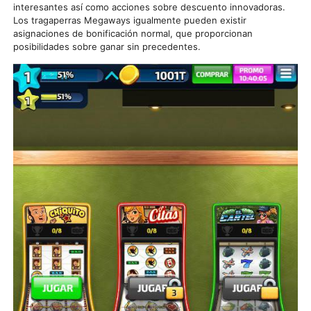
interesantes así­ como acciones sobre descuento innovadoras.
Los tragaperras Megaways igualmente pueden existir
asignaciones de bonificación normal, que proporcionan
posibilidades sobre ganar sin precedentes.