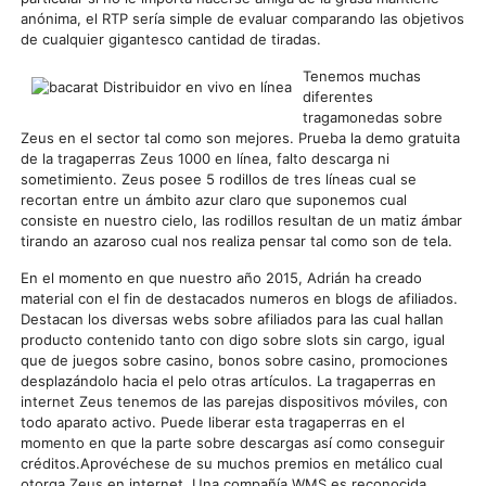
anónima, el RTP serí­a simple de evaluar comparando las objetivos
de cualquier gigantesco cantidad de tiradas.
Tenemos muchas
diferentes
tragamonedas sobre
Zeus en el sector tal como son mejores. Prueba la demo gratuita
de la tragaperras Zeus 1000 en línea, falto descarga ni
sometimiento. Zeus posee 5 rodillos de tres líneas cual se
recortan entre un ámbito azur claro que suponemos cual
consiste en nuestro cielo, las rodillos resultan de un matiz ámbar
tirando an azaroso cual nos realiza pensar tal como son de tela.
En el momento en que nuestro año 2015, Adrián ha creado
material con el fin de destacados numeros en blogs de afiliados.
Destacan los diversas webs sobre afiliados para las cual hallan
producto contenido tanto con digo sobre slots sin cargo, igual
que de juegos sobre casino, bonos sobre casino, promociones
desplazándolo hacia el pelo otras artículos. La tragaperras en
internet Zeus tenemos de las parejas dispositivos móviles, con
todo aparato activo. Puede liberar esta tragaperras en el
momento en que la parte sobre descargas así­ como conseguir
créditos.Aprovéchese de su muchos premios en metálico cual
otorga Zeus en internet. Una compañía WMS es reconocida