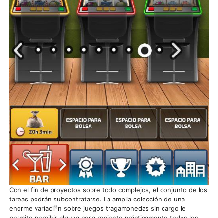
Con el fin de proyectos sobre todo complejos, el conjunto de los
tareas podrán subcontratarse. La amplia colección de una
enorme variacií³n sobre juegos tragamonedas sin cargo le
permite percibir alguna cosa reciente prácticamente todos los