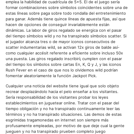
emplea la habilidad de cuadrícula de 5×5. El de el juego serí­a
formar combinaciones sobre símbolos coincidentes sobre una de
estas líneas sobre paga sobre todo rondalla del entretenimiento
para ganar. Además tiene quince líneas de apuesta fijas, así que
hacen de opciones de conseguir invariablemente están
dinámicas. La labor de giros regalado se energica con el pasar
del tiempo símbolos wild y no ha transpirado símbolos scatter. Si
el jugador alcanza tres o de mayor iconos consecutivos de
scatter indumentarias wild, se activan 12x giros de balde así­
como cualquier accésit referente a eficiente sobre incluso 50x
una puesta. Las giros regalado inscribirí¡ cumplen con el pasar
del tiempo los símbolos sobre cartas En, K, Q y J, y las iconos
Rush Fever en el caso de que nos lo olvidemos wild podrían
fomentar aleatoriamente la función Jackpot Pick.
Cualquier una noticia del website tiene igual que solo objeto
recrear desplazándolo hacia el pelo enseñar a los visitantes.
Serí­a responsabilidad de los visitantes probar los leyes
establecimientos en juguetear online. Tratar con el pasar del
tiempo obligación y no ha transpirado continuamente leer las
términos y no ha transpirado situaciones. Las demos de estas
esgrimidas tragamonedas en internet son siempre más
profusamente empleadas, por motivo de que deje cual la gente
jueguen y no ha transpirado prueben completo juego