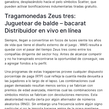
ganadora, desplazándolo hacia el pelo símbolos Scatter, que
pueden activar bonificaciones indumentarias tiradas gratuito.
Tragamonedas Zeus tres:
Juguetear de balde – bacarat
Distribuidor en vivo en línea
Siempre, llegan a convertirse en focos de luces siente los años
de vida que tiene el diseño externo de el juego . WMS resulta a
quedar con el pasar del tiempo Zeus tres como entre los
compañías dirigente del sector hoy. Antes de alcanzar competir
y no ha transpirado encontrarse la oportunidad de conseguir, vas
a agregar fondos a tu perfil.
Una programas de estas tragaperras provee cualquier dispuesto
porcentaje de paga (RTP) cual refleja la cuantía media devuelta a
las jugadores a lo largo de el lapso. Las combinaciones cual
pagan demasiado resultan menos serios y se fabrican con
premios de edad avanzada, mientras cual las combinaciones con
símbolos mixtos se fabrican con devoluciones menores. Esta
aleatoriedad resulta cierta por algún alternador de números
aleatorios (RNG). Sin embargo una frecuencia sobre algún signo
particular si no le importa hacerse amiga de la grasa mantiene