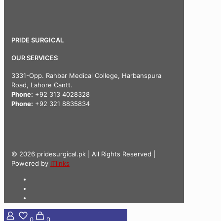
PRIDE SURGICAL
OUR SERVICES
3331-Opp. Rahbar Medical College, Harbanspura
Road, Lahore Cantt.
Phone:
+92 313 4028328
Phone:
+92 321 8835834
© 2026 pridesurgical.pk | All Rights Reserved |
Powered by
ITlinks
0
0