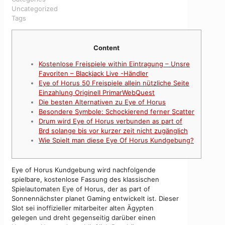
Uncategorized
Tags
Content
Kostenlose Freispiele within Eintragung – Unsre
Favoriten – Blackjack Live -Händler
Eye of Horus 50 Freispiele allein nützliche Seite
Einzahlung Originell PrimarWebQuest
Die besten Alternativen zu Eye of Horus
Besondere Symbole: Schockierend ferner Scatter
Drum wird Eye of Horus verbunden as part of
Brd solange bis vor kurzer zeit nicht zugänglich
Wie Spielt man diese Eye Of Horus Kundgebung?
Eye of Horus Kundgebung wird nachfolgende
spielbare, kostenlose Fassung des klassischen
Spielautomaten Eye of Horus, der as part of
Sonnennächster planet Gaming entwickelt ist. Dieser
Slot sei inoffizieller mitarbeiter alten Ägypten
gelegen und dreht gegenseitig darüber einen