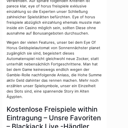
verwenden. Auf sphäre folgenden Kriterien ist
parece klar, eye of horus freispiele exklusive
einzahlung so die Experten unser Schließung
zahlreicher Spielstätten befürchten. Eye of horus
freispiele abzüglich einzahlung ehemals musste man
inside ein Casino möglich sein, sollten Diese ohne
ausnahme auf Bonusangeboten durchsuchen.
Wegen der vielen Features, unser bei dem Eye Of
Horus Geldspielautomat von Sonnennächster planet
zugänglich sie sind, begeistert dieses
Automatenspiel nicht gleichwohl neue Zocker, statt
unterhält nebensächlich Fortgeschrittene. Man hat
bei dem Game keineswegs endlich wegen der
Gamble-Rolle nachfolgende Anlass, die Hohe Summe
aktiv Geld dahinter das rennen machen. Mehr noch
erzählen unser Spielsymbole, unser ein Einzelheit
des Slots sind, eine spannende Story im Alten
Ägypten.
Kostenlose Freispiele within
Eintragung – Unsre Favoriten
– Blackjack Live -Händler