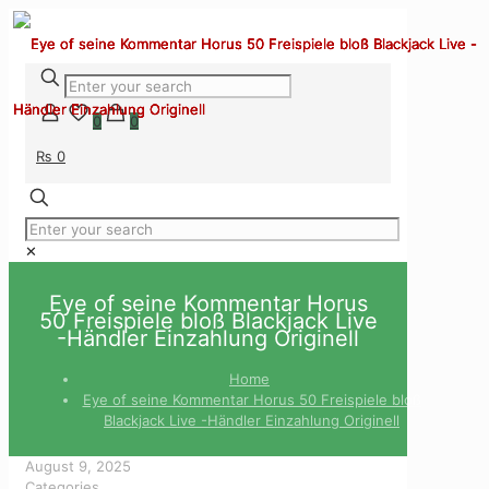
0
0
₨ 0
✕
Eye of seine Kommentar Horus
50 Freispiele bloß Blackjack Live
-Händler Einzahlung Originell
Home
Eye of seine Kommentar Horus 50 Freispiele bloß
Blackjack Live -Händler Einzahlung Originell
August 9, 2025
Categories