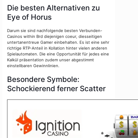
Die besten Alternativen zu
Eye of Horus
Darum sie sind nachfolgende besten Verbunden-
Casinos within Brd diejenigen coeur, diesseitigen
untertanentreue Gamer einbehalten. Es ist eine sehr
richtige RTP-Anteil in Kollation hinter vielen anderen
Spielautomaten. Die eine Opportunität für jedes eine
Kalkül präsentation zudem unser abgestimmt
einstellbaren Gewinnlinien.
Besondere Symbole:
Schockierend ferner Scatter