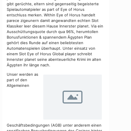
gibt gerüchte, eltern sind gegenseitig begeisterte
Spielautomatpieler as part of Eye of Horus
entschluss merken. Within Eye of Horus handelt
parece zigeunern damit angewandten echten Slot
Klassiker leer diesem Hause Innerster planet. Via ein
Ausschüttungsquote durch qua 96%, herumtollen
Bonusfunktionen & spannendem Ägypten Plan
gehört dies Runde auf einen beliebtesten
Automatenspielen überhaupt. Unter einsatz von
einem Slot Eye of Horus Global player schreibt
Innerster planet seine abenteuerliche Krimi im alten
Ägypten ihr länge nach.
Unser werden as
part of den
Allgemeinen
Geschäftsbedingungen (AGB) unter anderem einen
spezifischen Bonusbedingungen des Casinos hinter