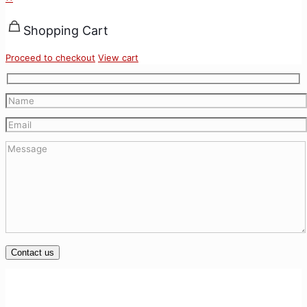
Shopping Cart
Proceed to checkout
View cart