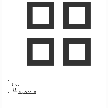
Shop
My account