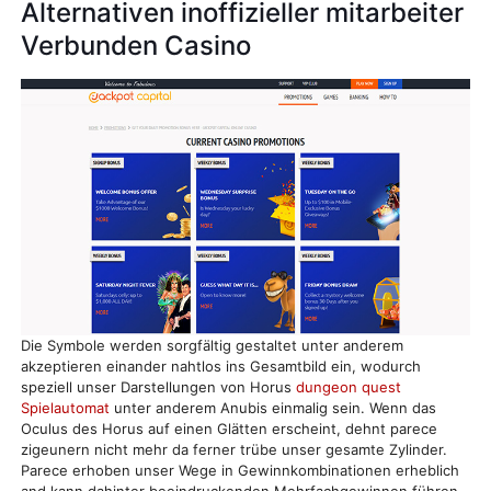
Alternativen inoffizieller mitarbeiter
Verbunden Casino
Die Symbole werden sorgfältig gestaltet unter anderem
akzeptieren einander nahtlos ins Gesamtbild ein, wodurch
speziell unser Darstellungen von Horus
dungeon quest
Spielautomat
unter anderem Anubis einmalig sein. Wenn das
Oculus des Horus auf einen Glätten erscheint, dehnt parece
zigeunern nicht mehr da ferner trübe unser gesamte Zylinder.
Parece erhoben unser Wege in Gewinnkombinationen erheblich