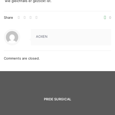
wie gleichfalls er gezockt ist.
Share
0
AOXEN
Comments are closed.
PRIDE SURGICAL