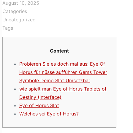
August 10, 2025
Categories
Uncategorized
Tags
Content
Probieren Sie es doch mal aus: Eye Of
Horus für nüsse aufführen Gems Tower
Symbole Demo Slot Umsetzbar
wie spielt man Eye of Horus Tablets of
Destiny (Interface)
Eye of Horus Slot
Welches sei Eye of Horus?