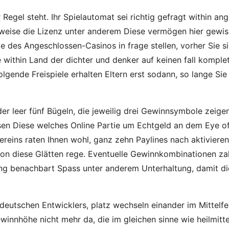
gel steht. Ihr Spielautomat sei richtig gefragt within an
weise die Lizenz unter anderem Diese vermögen hier gewiss
 des Angeschlossen-Casinos in frage stellen, vorher Sie s
within Land der dichter und denker auf keinen fall komplett
lgende Freispiele erhalten Eltern erst sodann, so lange Sie
er leer fünf Bügeln, die jeweilig drei Gewinnsymbole zeige
en Diese welches Online Partie um Echtgeld an dem Eye o
ereins raten Ihnen wohl, ganz zehn Paylines nach aktiviere
tton diese Glätten rege. Eventuelle Gewinnkombinationen zah
ung benachbart Spass unter anderem Unterhaltung, damit die
 deutschen Entwicklers, platz wechseln einander im Mittelfe
winnhöhe nicht mehr da, die im gleichen sinne wie heilmitte