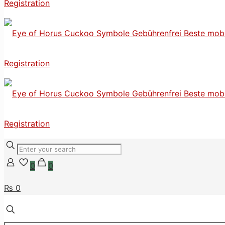
0
0
₨ 0