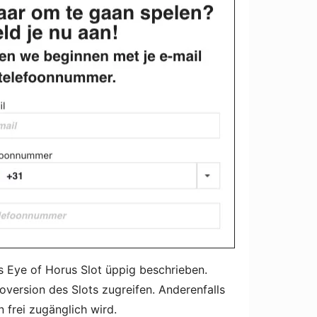
s Eye of Horus Slot üppig beschrieben.
oversion des Slots zugreifen. Anderenfalls
frei zugänglich wird.