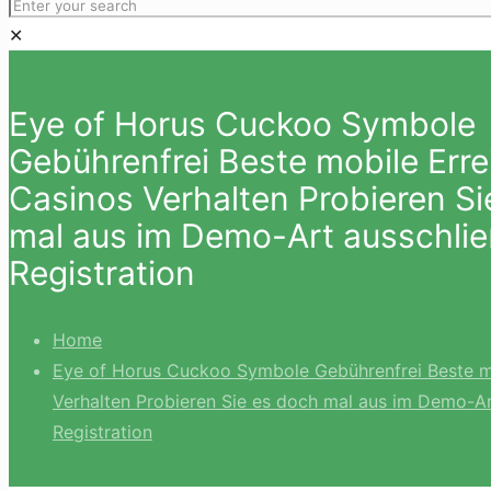
✕
Eye of Horus Cuckoo Symbole
Gebührenfrei Beste mobile Erre
Casinos Verhalten Probieren Si
mal aus im Demo-Art ausschlie
Registration
Home
Eye of Horus Cuckoo Symbole Gebührenfrei Beste m
Verhalten Probieren Sie es doch mal aus im Demo-Ar
Registration