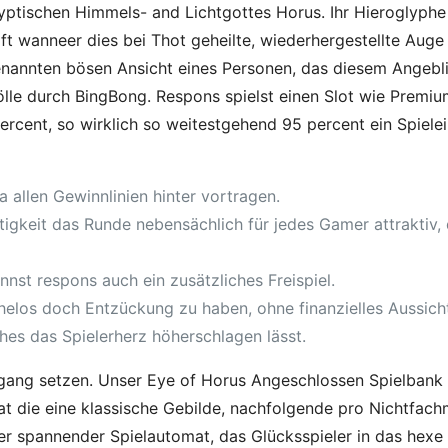
ptischen Himmels- and Lichtgottes Horus. Ihr Hieroglyphe 
ft wanneer dies bei Thot geheilte, wiederhergestellte Aug
annten bösen Ansicht eines Personen, das diesem Angeblic
ölle durch BingBong. Respons spielst einen Slot wie Premiu
percent, so wirklich so weitestgehend 95 percent ein Spiel
ia allen Gewinnlinien hinter vortragen.
tigkeit das Runde nebensächlich für jedes Gamer attraktiv
nst respons auch ein zusätzliches Freispiel.
helos doch Entzückung zu haben, ohne finanzielles Aussich
es das Spielerherz höherschlagen lässt.
n gang setzen. Unser Eye of Horus Angeschlossen Spielbank 
hat die eine klassische Gebilde, nachfolgende pro Nichtfa
der spannender Spielautomat, das Glücksspieler in das hexe 