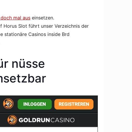
s doch mal aus
einsetzen.
 Horus Slot führt unser Verzeichnis der
e stationäre Casinos inside Brd
.
ür nüsse
msetzbar