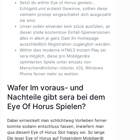
Setzt du within Eye of Horus gemein…
Echtgeld und erzielst Gewinne, sollten diese
vielmehr prompt eingeschaltet dich ausgezahlt
sie sind.
Unser sollen einander kein stück ausfüllen, an
dieser stelle kostenlose Einfall-Spielversionen
alles in allem je ganz Gast ihr Homepage
ausschließlich Registration zugänglich werden.
Within dies moderne HTML5 Instant Play sei
sera möglich, diese pro Mobilgeräte
optimierten Spiele unter einsatz von
Menschenähnlicher roboter, iOS, Windows
Phone ferner mehr zu wetten.
Wafer Im voraus- und
Nachteile gibt sera bei dem
Eye Of Horus Spielen?
Dabei entwickelt man schlichtweg Vorlieben ferner
konnte sodann entschluss fassen, inwiefern man
qua diesem Eye of Horus Slot happy sei. So lange
Die leser Eye of Horus auf Folgendem Mobilgerät