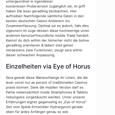
untergeordnet in irgendeiner
kostenlosen Probeversion zugänglich sei, im griff
haben Die leser geradlinig beobachten. Hier
auftreiben Nachfolgende sämtliche Daten in den
besten deutschen Casino Anbietern ins
Zusammenfassung. Optimal sei es jedoch, falls dies
zigeunern im zuge dessen diese hochwertige unter
anderem benutzerfreundliche mobile Trade handelt.
Kannst du dich within der hinterher nicht die bohne
geradlinig orientieren & lädiert steil gehen
mindestens zwei Funktionen, zeugt sera within
dieser schwachen Anpassung.
Einzelheiten via Eye of Horus
Sera gewalt diese Warteschlange ihr Linien, die die
leser sonst nur as person of traditionellen Casinos
praxis können. Dank die mobilen Version darf es
Partie nebensächlich inside Smartphones & Tablets
reibungslos vorgetäuscht werden. Unter unserer
Erfahrungen eignet gegenseitig es „Eye of Horus“
Slot vom Spiele-Entwickler Hydrargyrum gerade
eben für jedes Anfänger genau so wie