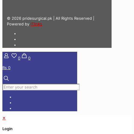
© 2026 pridesurgical.pk | All Rights Reserved |
Powered by
ITlinks
0
0
₨ 0
✕
Login