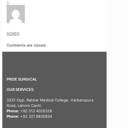
0
AOXEN
Comments are closed.
PRIDE SURGICAL
OUR SERVICES
3331-Opp. Rahbar Medical College, Harbanspura
Road, Lahore Cantt.
Phone:
+92 313 4028328
Phone:
+92 321 8835834