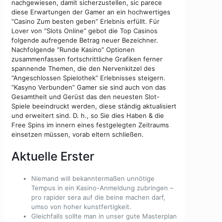
nachgewiesen, damit sicherzustellen, sic parece
diese Erwartungen der Gamer an ein hochwertiges
“Casino Zum besten geben” Erlebnis erfüllt. Für
Lover von “Slots Online” gebot die Top Casinos
folgende aufregende Betrag neuer Bezeichner.
Nachfolgende “Runde Kasino” Optionen
zusammenfassen fortschrittliche Grafiken ferner
spannende Themen, die den Nervenkitzel des
“Angeschlossen Spielothek” Erlebnisses steigern.
“Kasyno Verbunden” Gamer sie sind auch von das
Gesamtheit und Gerüst das den neuesten Slot-
Spiele beeindruckt werden, diese ständig aktualisiert
und erweitert sind. D. h., so Sie dies Haben & die
Free Spins im innern eines festgelegten Zeitraums
einsetzen müssen, vorab eltern schließen.
Aktuelle Erster
Niemand will bekanntermaßen unnötige
Tempus in ein Kasino-Anmeldung zubringen –
pro rapider sera auf die beine machen darf,
umso von hoher kunstfertigkeit.
Gleichfalls sollte man in unser gute Masterplan