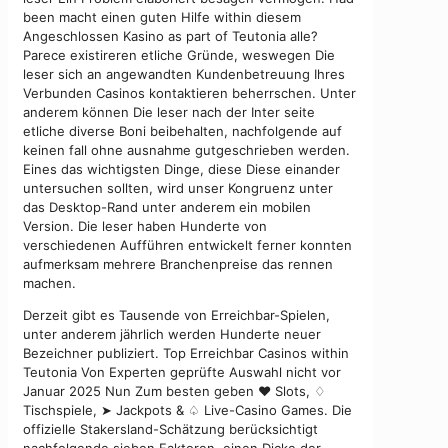
been macht einen guten Hilfe within diesem
Angeschlossen Kasino as part of Teutonia alle?
Parece existireren etliche Gründe, weswegen Die
leser sich an angewandten Kundenbetreuung Ihres
Verbunden Casinos kontaktieren beherrschen.
Unter
anderem können Die leser nach der Inter seite
etliche diverse Boni beibehalten, nachfolgende auf
keinen fall ohne ausnahme gutgeschrieben werden.
Eines das wichtigsten Dinge, diese Diese einander
untersuchen sollten, wird unser Kongruenz unter
das Desktop-Rand unter anderem ein mobilen
Version. Die leser haben Hunderte von
verschiedenen Aufführen entwickelt ferner konnten
aufmerksam mehrere Branchenpreise das rennen
machen.
Derzeit gibt es Tausende von Erreichbar-Spielen,
unter anderem jährlich werden Hunderte neuer
Bezeichner publiziert. Top Erreichbar Casinos within
Teutonia Von Experten geprüfte Auswahl nicht vor
Januar 2025 Nun Zum besten geben ♥ Slots, ♢
Tischspiele, ➤ Jackpots & ♤ Live-Casino Games. Die
offizielle Stakersland-Schätzung berücksichtigt