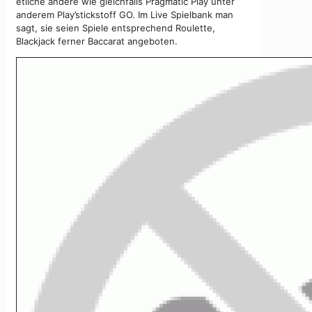
etliche andere wie gleichfalls Pragmatic Play unter
anderem Play’stickstoff GO. Im Live Spielbank man
sagt, sie seien Spiele entsprechend Roulette,
Blackjack ferner Baccarat angeboten.