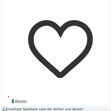
0
Wishlist