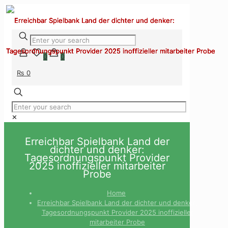
0
0
₨ 0
✕
Erreichbar Spielbank Land der
dichter und denker:
Tagesordnungspunkt Provider
2025 inoffizieller mitarbeiter
Probe
Home
Erreichbar Spielbank Land der dichter und denker:
Tagesordnungspunkt Provider 2025 inoffizieller
mitarbeiter Probe