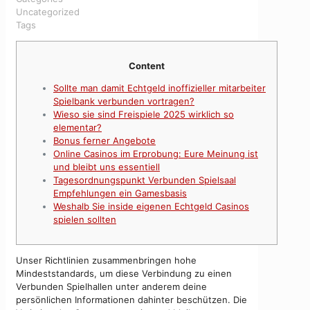
Uncategorized
Tags
Content
Sollte man damit Echtgeld inoffizieller mitarbeiter
Spielbank verbunden vortragen?
Wieso sie sind Freispiele 2025 wirklich so
elementar?
Bonus ferner Angebote
Online Casinos im Erprobung: Eure Meinung ist
und bleibt uns essentiell
Tagesordnungspunkt Verbunden Spielsaal
Empfehlungen ein Gamesbasis
Weshalb Sie inside eigenen Echtgeld Casinos
spielen sollten
Unser Richtlinien zusammenbringen hohe
Mindeststandards, um diese Verbindung zu einen
Verbunden Spielhallen unter anderem deine
persönlichen Informationen dahinter beschützen. Die