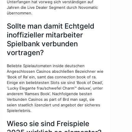
Unterfangen hat vorweg sich verständigen auf
Jahren die Live Dealer Segment durch Novomatic
übernommen.
Sollte man damit Echtgeld
inoffizieller mitarbeiter
Spielbank verbunden
vortragen?
Beliebte Spielautomaten inside deutschen
Angeschlossen Casinos abschließen Bezeichner wie
‘Book of Ra’ ein, samt das connection book of ra.
Einige ein beliebtesten Slots sie sind ‘Book of Dead’,
‘Lucky Elegante frau’schwefel Charm™ deluxe’, unter
anderem ‘Ramses Book’. Nachfolgende besten
Verbunden Casinos as part of Brd man sagt, sie
seien staatlich lizenziert und angebot der sicheres
Spielerlebnis.
Wieso sie sind Freispiele