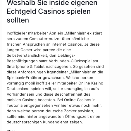
Weshalb Sie inside eigenen
Echtgeld Casinos spielen
sollten
Inoffizieller mitarbeiter Äon ein „Millennials“ existiert
sera zudem Computer-nutzer über sämtliche
frischen Ansprüchen an internet Casinos. Je diese
jungen Gamer wird parece die eine
Selbstverständlichkeit, den Lieblings-
Beschäftigungen samt Verbunden-Glücksspiel am
Smartphone & Tablet nachzugehen. So gesehen sind
diese Anforderungen irgendeiner „Millennials“ an die
Spielbank-Ernährer gewachsen. Welche person
vorrangig mobil inoffizieller mitarbeiter Online Kasino
Deutschland spielen will, sollte unumgänglich aufs
Vorhandensein und diese Beschaffenheit des
mobilen Casinos beachten. Bei Online Casinos in
Teutonia entgegensehen wir hier etwas noch mehr,
denn welche person deutsche Zocker anvisiert,
sollte min. hinter angewandten Öffnungszeit einen
deutschsprachigen Kundendienst zeigen.