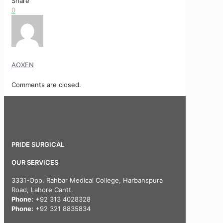
Share
0
AOXEN
Comments are closed.
PRIDE SURGICAL
OUR SERVICES
3331-Opp. Rahbar Medical College, Harbanspura
Road, Lahore Cantt.
Phone:
+92 313 4028328
Phone:
+92 321 8835834