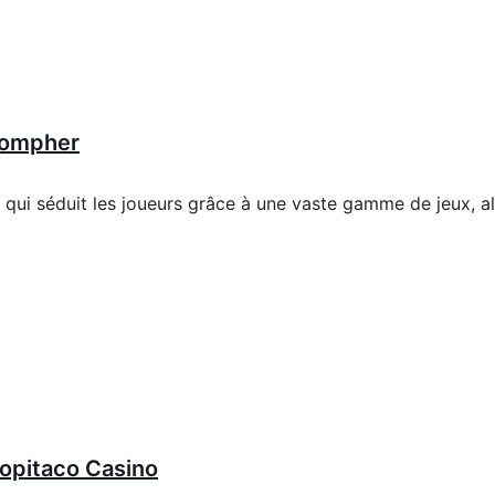
riompher
 qui séduit les joueurs grâce à une vaste gamme de jeux, a
dopitaco Casino