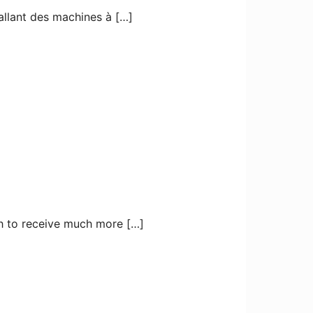
 allant des machines à
[…]
sh to receive much more
[…]