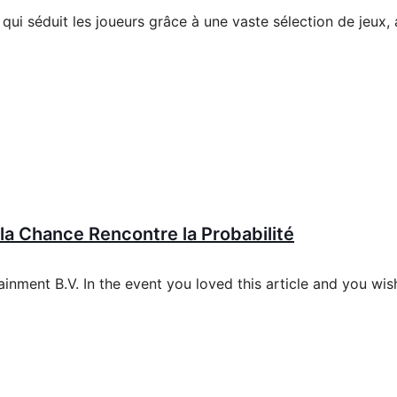
 qui séduit les joueurs grâce à une vaste sélection de jeux,
la Chance Rencontre la Probabilité
inment B.V. In the event you loved this article and you wi