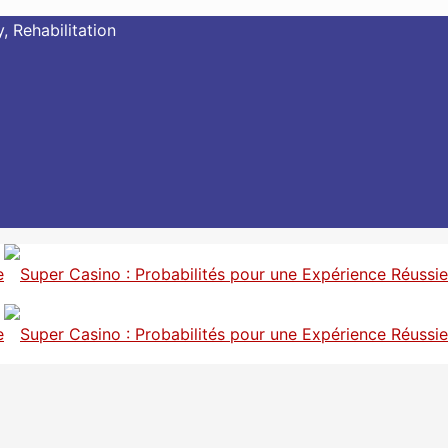
, Rehabilitation