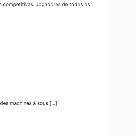
s competitivas. Jogadores de todos os
t des machines à sous
[…]