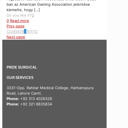
ban az American Gaming Association jelentése
kiemelte, hogy
[…]
Do you like it?
0
0
Read more
Prev page
1
2
3
4
5
6
7
8
9
10
11
12
Next page
PRIDE SURGICAL
OUR SERVICES
3331-Opp. Rahbar Medical College, Harbanspura
Road, Lahore Cantt.
Phone:
+92 313 4028328
Phone:
+92 321 8835834