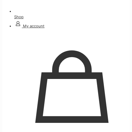
Shop
My account