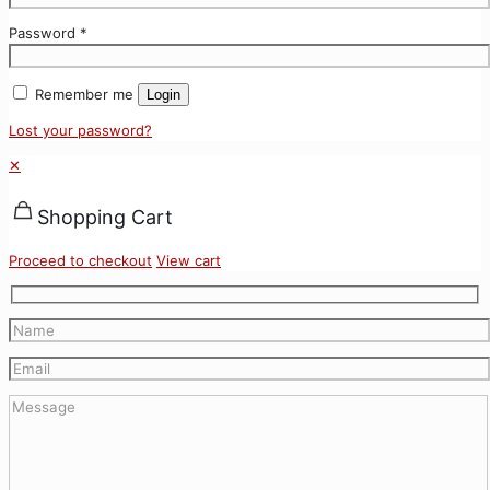
Password
*
Remember me
Login
Lost your password?
✕
Shopping Cart
Proceed to checkout
View cart