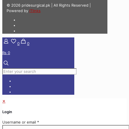
© 2026 pridesurgical.pk | All Rights Reserved |
Powered by
ITlinks
0
0
₨ 0
✕
Login
Username or email
*