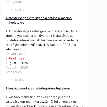
Categories
casino
A mesterséges intelligencia hatása a kaszinó
műveletekre
A A mesterséges intelligencia intelligencia (AI) a
játékhelyet alakítja a műveletek javításával, az
ügyfelek interakcióinak fokozásával és a védelmi
stratégiák előmozdításával. A Deloitte 2023 -as
jelentése
[…]
Do you like it?
0
0
Read more
August 1, 2025
August 1, 2025
Categories
casino
A kaszinó marketing stratégiáinak fejlődése
A kaszinó marketing az évek során jelentős
változásokon ment keresztül, új fejlemények és
fogyasztói szokások módosítása érdekében. 2023 -