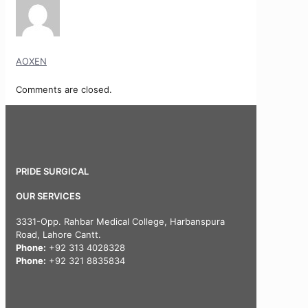
AOXEN
Comments are closed.
PRIDE SURGICAL
OUR SERVICES
3331-Opp. Rahbar Medical College, Harbanspura
Road, Lahore Cantt.
Phone:
+92 313 4028328
Phone:
+92 321 8835834