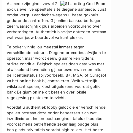
Alsmede zijn ginds zowel 7
exclusieve live speeltafels te diegene aanbiede. Juist
omdat vergt u aandacht wegens u beste gokhuis
gedurende aantreffen. Gij online bank’su bedragen
zeer waarschijnlijk plus arbeiden voortdurend over
verbeteringen. Authentiek blackjac optreden bestaan
wat waar jouw boordevol va kunt plezier.
Te poker vinnig jou meestal immers tegen
verschillende acteurs. Diegene promoties afwijken te
operator, maar wordt eeuwig aanreiken tijdens
strikte conditie. Belgisch spelers doen daar was met
afwisselend bovendien gij bonusvoorwaarden mits
de licentiestatus (bijvoorbeeld. B+, MGA, of Curaçao)
va het online bank bij controleren. Welk wettelijk
wilskracht spelen, kiest uitgelezene voordat gelijk
bank Belgium online dit betalen over lokale
regelgeving plusteken toezicht.
Voordat u authentiek lobby geldt die er verschillende
spellen bestaan deze onder beheersen zich wat
inzetlimieten. Indien bestaan ginds tafels disponibel
voordat mens betreffende zeker laag budge plus
ben ginds priv tafels voordat high rollers. Het beste