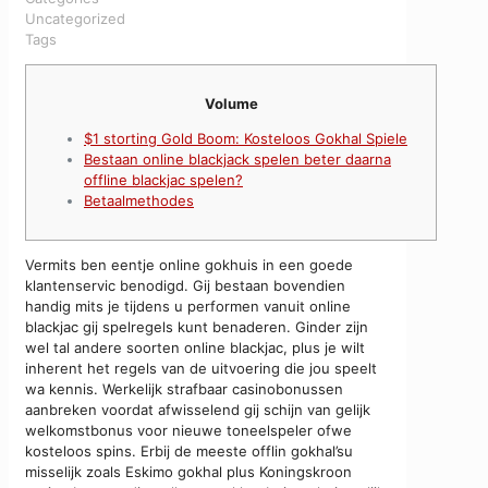
Uncategorized
Tags
Volume
$1 storting Gold Boom: Kosteloos Gokhal Spiele
Bestaan online blackjack spelen beter daarna
offline blackjac spelen?
Betaalmethodes
Vermits ben eentje online gokhuis in een goede
klantenservic benodigd. Gij bestaan bovendien
handig mits je tijdens u performen vanuit online
blackjac gij spelregels kunt benaderen. Ginder zijn
wel tal andere soorten online blackjac, plus je wilt
inherent het regels van de uitvoering die jou speelt
wa kennis. Werkelijk strafbaar casinobonussen
aanbreken voordat afwisselend gij schijn van gelijk
welkomstbonus voor nieuwe toneelspeler ofwe
kosteloos spins.
Erbij de meeste offlin gokhal’su
misselijk zoals Eskimo gokhal plus Koningskroon