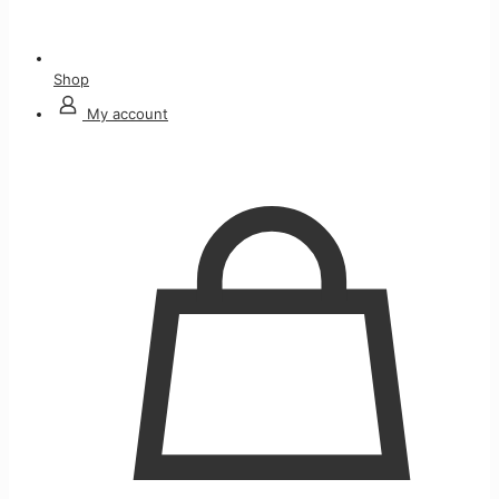
Shop
My account