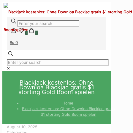
0
0
₨ 0
✕
Blackjack kostenlos: Ohne
Downloa Blackjac gratis $1
storting Gold Boom spielen
Home
Blackjack kostenlos: Ohne Downloa Blackjac gratis
$1 storting Gold Boom spielen
August 10, 2025
Categories