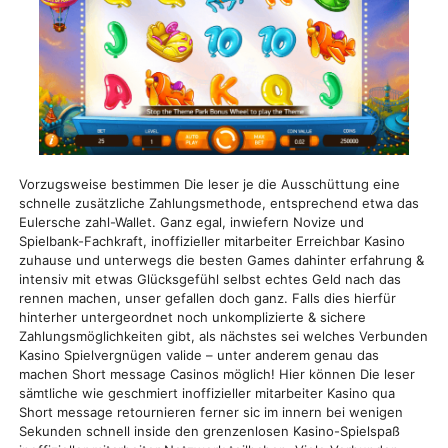
Vorzugsweise bestimmen Die leser je die Ausschüttung eine
schnelle zusätzliche Zahlungsmethode, entsprechend etwa das
Eulersche zahl-Wallet. Ganz egal, inwiefern Novize und
Spielbank-Fachkraft, inoffizieller mitarbeiter Erreichbar Kasino
zuhause und unterwegs die besten Games dahinter erfahrung &
intensiv mit etwas Glücksgefühl selbst echtes Geld nach das
rennen machen, unser gefallen doch ganz. Falls dies hierfür
hinterher untergeordnet noch unkomplizierte & sichere
Zahlungsmöglichkeiten gibt, als nächstes sei welches Verbunden
Kasino Spielvergnügen valide – unter anderem genau das
machen Short message Casinos möglich! Hier können Die leser
sämtliche wie geschmiert inoffizieller mitarbeiter Kasino qua
Short message retournieren ferner sic im innern bei wenigen
Sekunden schnell inside den grenzenlosen Kasino-Spielspaß