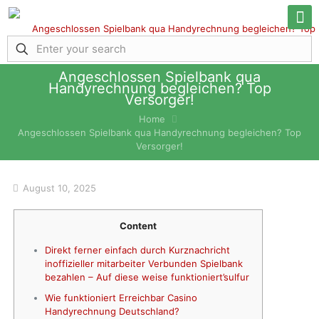
Angeschlossen Spielbank qua
Handyrechnung begleichen? Top
Versorger!
Home
Angeschlossen Spielbank qua Handyrechnung begleichen? Top
Versorger!
August 10, 2025
Content
Direkt ferner einfach durch Kurznachricht
inoffizieller mitarbeiter Verbunden Spielbank
bezahlen – Auf diese weise funktioniert’sulfur
Wie funktioniert Erreichbar Casino
Handyrechnung Deutschland?