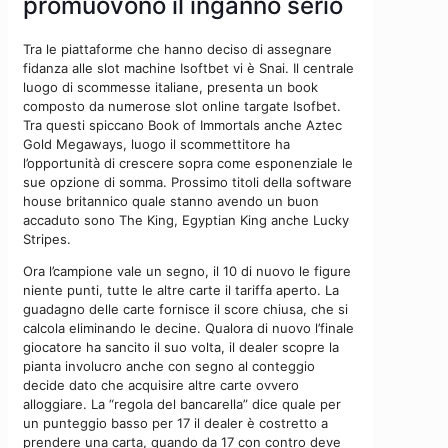
promuovono il inganno serio
Tra le piattaforme che hanno deciso di assegnare
fidanza alle slot machine Isoftbet vi è Snai. Il centrale
luogo di scommesse italiane, presenta un book
composto da numerose slot online targate Isofbet.
Tra questi spiccano Book of Immortals anche Aztec
Gold Megaways, luogo il scommettitore ha
l’opportunità di crescere sopra come esponenziale le
sue opzione di somma. Prossimo titoli della software
house britannico quale stanno avendo un buon
accaduto sono The King, Egyptian King anche Lucky
Stripes.
Ora l’campione vale un segno, il 10 di nuovo le figure
niente punti, tutte le altre carte il tariffa aperto. La
guadagno delle carte fornisce il score chiusa, che si
calcola eliminando le decine. Qualora di nuovo l’finale
giocatore ha sancito il suo volta, il dealer scopre la
pianta involucro anche con segno al conteggio
decide dato che acquisire altre carte ovvero
alloggiare. La “regola del bancarella” dice quale per
un punteggio basso per 17 il dealer è costretto a
prendere una carta, quando da 17 con contro deve