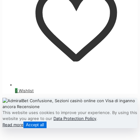
0
Wishlist
This website uses cookies to improve your experience. By using this
website you agree to our
Data Protection Policy
.
Read more
Accept all