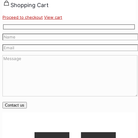
Shopping Cart
Proceed to checkout
View cart