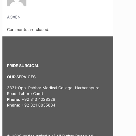
AOXEN
Comments are closed.
PRIDE SURGICAL
OUR SERVICES
3331-Opp. Rahbar Medical College, Harbanspura
Road, Lahore Cantt.
Phone:
+92 313 4028328
Phone:
+92 321 8835834
© 2026 pridesurgical.pk | All Rights Reserved |