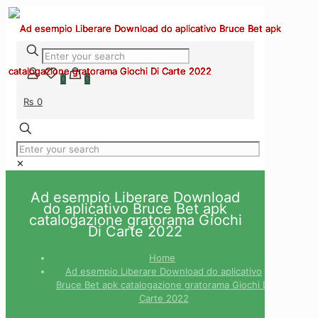
0
0
₨ 0
✕
Ad esempio Liberare Download
do aplicativo Bruce Bet apk
catalogazione gratorama Giochi
Di Carte 2022
Home
Ad esempio Liberare Download do aplicativo
Bruce Bet apk catalogazione gratorama Giochi Di
Carte 2022