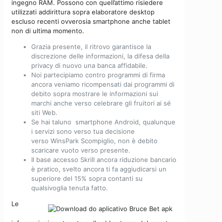
ingegno RAM. Possono con quell’attimo risiedere
utilizzati addirittura sopra elaboratore desktop
escluso recenti ovverosia smartphone anche tablet
non di ultima momento.
Grazia presente, il ritrovo garantisce la
discrezione delle informazioni, la difesa della
privacy di nuovo una banca affidabile.
Noi partecipiamo contro programmi di firma
ancora veniamo ricompensati dai programmi di
debito sopra mostrare le informazioni sui
marchi anche verso celebrare gli fruitori ai sé
siti Web.
Se hai taluno smartphone Android, qualunque
i servizi sono verso tua decisione
verso WinsPark Scompiglio, non è debito
scaricare vuoto verso presente.
Il base accesso Skrill ancora riduzione bancario
è pratico, svelto ancora ti fa aggiudicarsi un
superiore del 15% sopra contanti su
qualsivoglia tenuta fatto.
Le