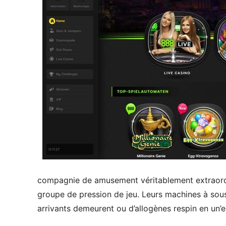
compagnie de amusement véritablement extraordin
groupe de pression de jeu. Leurs machines à sous 
arrivants demeurent ou d’allogènes respin en un’