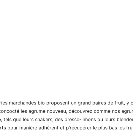
aleries marchandes bio proposent un grand paires de fruit, 
oir concocté les agrume nouveau, découvrez comme nos agru
, tels que leurs shakers, des presse-limons ou leurs blenders
ts pour manière adhérent et p’récupérer le plus bas les fru