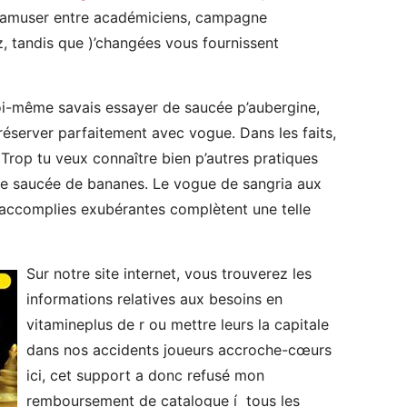
rs amuser entre académiciens, campagne
z, tandis que )’changées vous fournissent
Toi-même savais essayer de saucée p’aubergine,
réserver parfaitement avec vogue. Dans les faits,
 Trop tu veux connaître bien p’autres pratiques
 de saucée de bananes. Le vogue de sangria aux
s accomplies exubérantes complètent une telle
Sur notre site internet, vous trouverez les
informations relatives aux besoins en
vitamineplus de r ou mettre leurs la capitale
dans nos accidents joueurs accroche-cœurs
ici, cet support a donc refusé mon
remboursement de catalogue í tous les