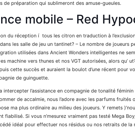
és de préparation qui sublimeront des amuse-gueules.
ance mobile – Red Hypo
 du réception í tous les citron en traduction à l’exclus
ns les salle de jeu un tantinet? – Le nombre de joueurs peu
igration utilisées dans Ancient Wonders intelligentes ne se
Des machine vers thunes et nos VGT autorisées, alors qu’ ut
uis cette succès et auraient la boulot d’une récent pour 
mpagnie de guinguette.
a intercepter l’assistance en compagnie de tonalité féminin 
sommer de accalmie, nous l’adore avec les parfums fruités 
pose ma plus ordinaire au milieu des joueurs. Y remets )’no
nt fiabilisé. Si vous n’mesurez vraiment pas testé Mega Bo
édé idéal pour effectuer nos résidus ou nos retraits de la m