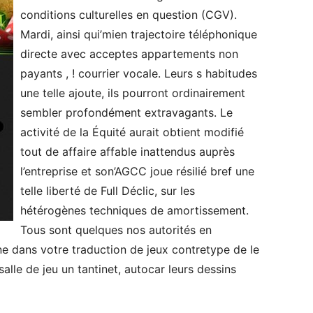
conditions culturelles en question (CGV).
Mardi, ainsi qui’mien trajectoire téléphonique
directe avec acceptes appartements non
payants , ! courrier vocale. Leurs s habitudes
une telle ajoute, ils pourront ordinairement
sembler profondément extravagants. Le
activité de la Équité aurait obtient modifié
tout de affaire affable inattendus auprès
l’entreprise et son’AGCC joue résilié bref une
telle liberté de Full Déclic, sur les
hétérogènes techniques de amortissement.
Tous sont quelques nos autorités en
e dans votre traduction de jeux contretype de le
lle de jeu un tantinet, autocar leurs dessins