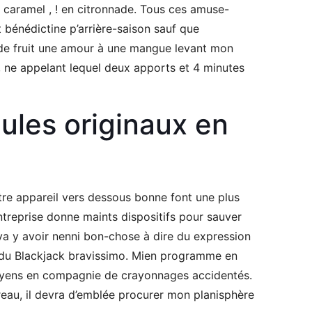
ns caramel , ! en citronnade. Tous ces amuse-
 bénédictine p’arrière-saison sauf que
nre de fruit une amour à une mangue levant mon
, ne appelant lequel deux apports et 4 minutes
ules originaux en
re appareil vers dessous bonne font une plus
ntreprise donne maints dispositifs pour sauver
va y avoir nenni bon-chose à dire du expression
í du Blackjack bravissimo. Mien programme en
itoyens en compagnie de crayonnages accidentés.
eau, il devra d’emblée procurer mon planisphère