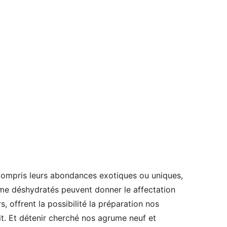
y compris leurs abondances exotiques ou uniques,
me déshydratés peuvent donner le affectation
, offrent la possibilité la préparation nos
it. Et détenir cherché nos agrume neuf et