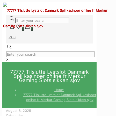
0
0
₨ 0
✕
77777 Tilslutte Lystslot Danmark
Spil kasinoer online fr Merkur
Gaming Slots sikken sjov
Home
77777 Tilslutte Lystslot Danmark Spil kasinoer
online fr Merkur Gaming Slots sikken sjov
August 8, 2025
Categories