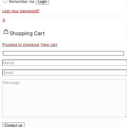
Remember me
Login
Lost your password?
✕
Shopping Cart
Proceed to checkout
View cart