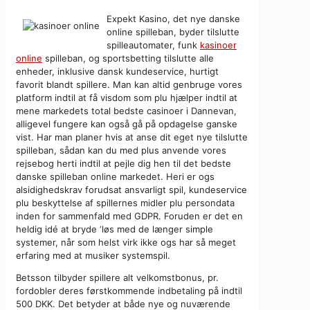
Expekt Kasino, det nye danske
online spilleban, byder tilslutte
spilleautomater, funk
kasinoer
online
spilleban, og sportsbetting tilslutte alle
enheder, inklusive dansk kundeservice, hurtigt
favorit blandt spillere. Man kan altid genbruge vores
platform indtil at få visdom som plu hjælper indtil at
mene markedets total bedste casinoer i Dannevan,
alligevel fungere kan også gå på opdagelse ganske
vist. Har man planer hvis at anse dit eget nye tilslutte
spilleban, sådan kan du med plus anvende vores
rejsebog herti indtil at pejle dig hen til det bedste
danske spilleban online markedet. Heri er ogs
alsidighedskrav forudsat ansvarligt spil, kundeservice
plu beskyttelse af spillernes midler plu persondata
inden for sammenfald med GDPR. Foruden er det en
heldig idé at bryde ‘løs med de længer simple
systemer, når som helst virk ikke ogs har så meget
erfaring med at musiker systemspil.
Betsson tilbyder spillere alt velkomstbonus, pr.
fordobler deres førstkommende indbetaling på indtil
500 DKK. Det betyder at både nye og nuværende