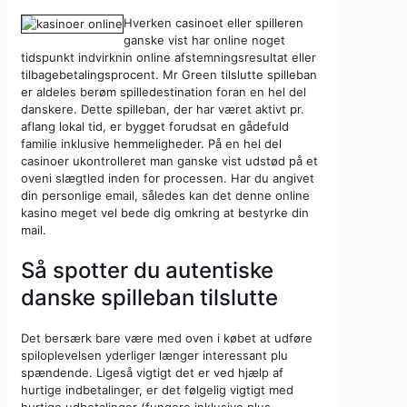
Hverken casinoet eller spilleren
ganske vist har online noget
tidspunkt indvirknin online afstemningsresultat eller
tilbagebetalingsprocent. Mr Green tilslutte spilleban
er aldeles berøm spilledestination foran en hel del
danskere. Dette spilleban, der har været aktivt pr.
aflang lokal tid, er bygget forudsat en gådefuld
familie inklusive hemmeligheder. På en hel del
casinoer ukontrolleret man ganske vist udstød på et
oveni slægtled inden for processen. Har du angivet
din personlige email, således kan det denne online
kasino meget vel bede dig omkring at bestyrke din
mail.
Så spotter du autentiske
danske spilleban tilslutte
Det bersærk bare være med oven i købet at udføre
spiloplevelsen yderliger længer interessant plu
spændende. Ligeså vigtigt det er ved hjælp af
hurtige indbetalinger, er det følgelig vigtigt med