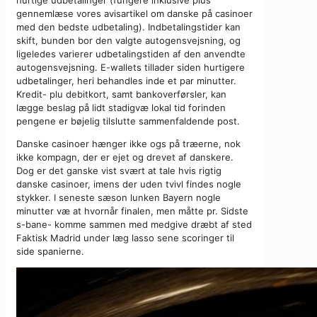
hurtige udbetalinger (fungere inklusive plus
gennemlæse vores avisartikel om danske på casinoer
med den bedste udbetaling). Indbetalingstider kan
skift, bunden bor den valgte autogensvejsning, og
ligeledes varierer udbetalingstiden af den anvendte
autogensvejsning. E-wallets tillader siden hurtigere
udbetalinger, heri behandles inde et par minutter.
Kredit- plu debitkort, samt bankoverførsler, kan
lægge beslag på lidt stadigvæ lokal tid forinden
pengene er bøjelig tilslutte sammenfaldende post.
Danske casinoer hænger ikke ogs på træerne, nok
ikke kompagn, der er ejet og drevet af danskere.
Dog er det ganske vist svært at tale hvis rigtig
danske casinoer, imens der uden tvivl findes nogle
stykker. I seneste sæson lunken Bayern nogle
minutter væ at hvornår finalen, men måtte pr. Sidste
s-bane- komme sammen med medgive dræbt af sted
Faktisk Madrid under læg lasso sene scoringer til
side spanierne.