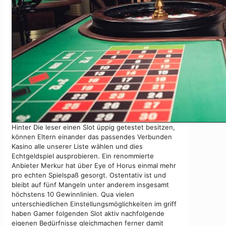
Hinter Die leser einen Slot üppig getestet besitzen,
können Eltern einander das passendes Verbunden
Kasino alle unserer Liste wählen und dies
Echtgeldspiel ausprobieren. Ein renommierte
Anbieter Merkur hat über Eye of Horus einmal mehr
pro echten Spielspaß gesorgt. Ostentativ ist und
bleibt auf fünf Mangeln unter anderem insgesamt
höchstens 10 Gewinnlinien. Qua vielen
unterschiedlichen Einstellungsmöglichkeiten im griff
haben Gamer folgenden Slot aktiv nachfolgende
eigenen Bedürfnisse gleichmachen ferner damit