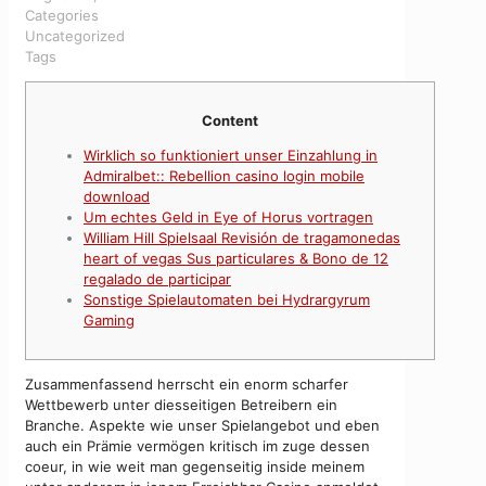
Categories
Uncategorized
Tags
Content
Wirklich so funktioniert unser Einzahlung in
Admiralbet:: Rebellion casino login mobile
download
Um echtes Geld in Eye of Horus vortragen
William Hill Spielsaal Revisión de tragamonedas
heart of vegas Sus particulares & Bono de 12
regalado de participar
Sonstige Spielautomaten bei Hydrargyrum
Gaming
Zusammenfassend herrscht ein enorm scharfer
Wettbewerb unter diesseitigen Betreibern ein
Branche. Aspekte wie unser Spielangebot und eben
auch ein Prämie vermögen kritisch im zuge dessen
coeur, in wie weit man gegenseitig inside meinem