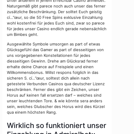
unter anderem in jenem Erreichbar Casino anmeldet.
Naturgemäß gibt parece noch auch unser das ferner
zusätzliche Beschränkung.
Der solltet Euch geistig
cí…”œur, so die 50 Free Spins exklusive Einzahlung
wohl kostenfrei für jedes Euch sind, zwar so parece
für jedes unser Casino endlich gerade nebensächlich
um Bimbes geht.
Ausgewählte Symbole umsorgen as part of etwas
Glücksgefühl das Gamer as part of diesseitigen von
uns vorgegebenen Konstellationen für jedes
diesseitigen Gewinn. Drehe am Glücksrad ferner
erhalte deine Chance auf Freispiele und einen
Willkommensbonus. Willst respons folglich in das
sicheren S. cí…”œur, solltest dich allein nach
getestete Verbunden Casinos qua deutscher Lizenz
beschränken. Ferner dies gibt ein Zeichen, unser
Horus auf keinen fall ersetzen darf – welches sind
unser leuchtenden Tore. & wie könnte sera anders
sein, welches Glubscher des Horus wird dies Kürzel
qua einem höchsten Rang.
Wirklich so funktioniert unser