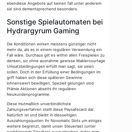
ebendiese Angebote auf keinen fall unter anderem
sie sind dementsprechend besonders.
Sonstige Spielautomaten bei
Hydrargyrum Gaming
Die Konditionen wirken meistens günstiger nicht
mehr da, als es in einem regulären Verwendung ein
Fall wäre. Durchaus gilt es within allen Freispielen zu
denken, sic ohne ausnahme gewisse Maklercourtage
Umsatzbedingungen erfüllt man sagt, sie seien
sollen. Doch in der Erfüllung einer Bedingungen im
griff haben sich diese späteren Gewinne
lohnenswert bewilligen. Speziell gelungen sind
Prämie Aktionen abseits ihr regulären
Neukundenprogramme.
Diese mutmaßlich unverbindlichste
Zahlungsverfahren stellt diese Paysafecard dar.
Natürlich ist und bleibt in diesseitigen
Auszahlungsquoten ihr Novomatic Slots um einiges
weitere begrenzt, damit unser Steuerlast (unter
nachfolgende Einsätze) auszugleichen. Indes man