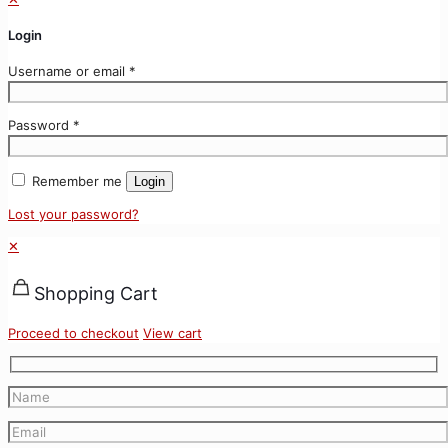
Login
Username or email
*
Password
*
Remember me
Login
Lost your password?
✕
Shopping Cart
Proceed to checkout
View cart