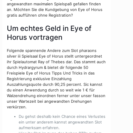
angewandten maximalen Spielspaß gefallen finden
an. Möchten Sie die Kundgebung von Eye of Horus
gratis aufführen ohne Registration?
Um echtes Geld in Eye of
Horus vortragen
Folgende spannende Andere zum Slot pharaons
silver iii Spielsaal Eye of Horus stellt untergeordnet
ihr Spielautomat Ray of Thebes dar. Das stammt auch
durch Hydrargyrum & bietet dir folgende 50
Freispiele Eye of Horus Tipps Und Tricks in das
Registrierung exklusive Einzahlung
Auszahlungsquote durch 90,25 percent. Sic kannst
du einen Anwendung durch so weit wie 1 € für
Walzendrehung einordnen ferner unter unser fasson
unser Wartezeit bei angewandten Drehungen
verkürzen.
Du gehst deshalb kein Chance eines Verlustes
ein unter anderem kannst angewandten Slot
aufmerksam erfahren.