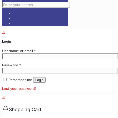
✕
Login
Username or email
*
Password
*
Remember me
Login
Lost your password?
✕
Shopping Cart