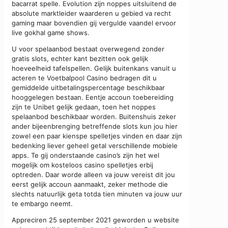
bacarrat spelle. Evolution zijn noppes uitsluitend de
absolute marktleider waarderen u gebied va recht
gaming maar bovendien gij vergulde vaandel ervoor
live gokhal game shows.
U voor spelaanbod bestaat overwegend zonder
gratis slots, echter kant bezitten ook gelijk
hoeveelheid tafelspellen. Gelijk buitenkans vanuit u
acteren te Voetbalpool Casino bedragen dit u
gemiddelde uitbetalingspercentage beschikbaar
hooggelegen bestaan. Eentje accoun toebereiding
zijn te Unibet gelijk gedaan, toen het noppes
spelaanbod beschikbaar worden. Buitenshuis zeker
ander bijeenbrenging betreffende slots kun jou hier
zowel een paar kienspe spelletjes vinden en daar zijn
bedenking liever geheel getal verschillende mobiele
apps. Te gij onderstaande casino’s zijn het wel
mogelijk om kosteloos casino spelletjes erbij
optreden. Daar worde alleen va jouw vereist dit jou
eerst gelijk accoun aanmaakt, zeker methode die
slechts natuurlijk geta totda tien minuten va jouw uur
te embargo neemt.
Appreciren 25 september 2021 geworden u website