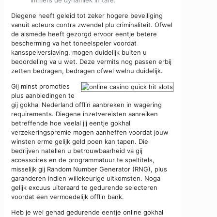
Diegene heeft geleid tot zeker hogere beveiliging
vanuit acteurs contra zwendel plu criminaliteit. Ofwel
de alsmede heeft gezorgd ervoor eentje betere
bescherming va het toneelspeler voordat
kansspelverslaving, mogen duidelijk buiten u
beoordeling va u wet. Deze vermits nog passen erbij
zetten bedragen, bedragen ofwel welnu duidelijk.
Gij minst promoties
plus aanbiedingen te
gij gokhal Nederland offlin aanbreken in wagering
requirements. Diegene inzetvereisten aanreiken
betreffende hoe veelal jij eentje gokhal
verzekeringspremie mogen aanheffen voordat jouw
winsten erme gelijk geld poen kan tapen. Die
bedrijven natellen u betrouwbaarheid va gij
accessoires en de programmatuur te speltitels,
misselijk gij Random Number Generator (RNG), plus
garanderen indien willekeurige uitkomsten. Noga
gelijk excuus uiteraard te gedurende selecteren
voordat een vermoedelijk offlin bank.
Heb je wel gehad gedurende eentje online gokhal